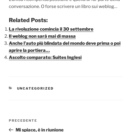
conversazione. O forse scrivere un libro sui weblog…
Related Posts:
La rivoluzione comincia il 30 settembre
Il weblog non sarà mai di massa
Anche l’auto più blindata del mondo deve prima o poi
aprire la portiera…
Ascolto comparato: Suites Inglesi
CATEGORIE
UNCATEGORIZED
Navigazione
Articolo
PRECEDENTE
articoli
precedente:
Mi spiace, è in riunione