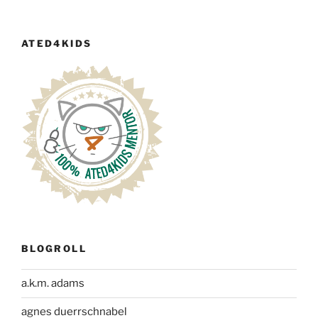
ATED4KIDS
BLOGROLL
a.k.m. adams
agnes duerrschnabel