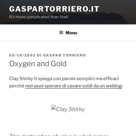
Salta
GASPARTORRIERO.IT
al
It's more complicated than that!
contenuto
Menu
PUBBLICATO
05/10/2002
DI
GASPAR TORRIERO
IL
Oxygen and Gold
Clay Shirky ti spiega con parole semplici ma efficaci
perché
non puoi sperare di cavare soldi da un weblog
: