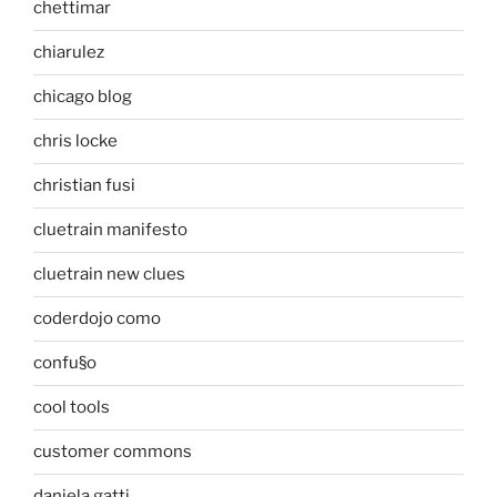
chettimar
chiarulez
chicago blog
chris locke
christian fusi
cluetrain manifesto
cluetrain new clues
coderdojo como
confu§o
cool tools
customer commons
daniela gatti