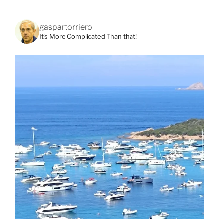
gaspartorriero
It's More Complicated Than that!