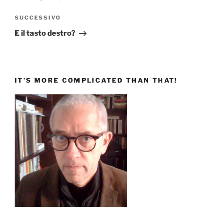
Articolo
SUCCESSIVO
successivo
E il tasto destro?
IT’S MORE COMPLICATED THAN THAT!