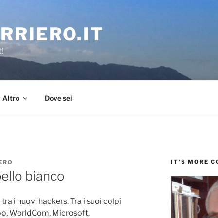
RRIERO.IT
t!
Altro
Dove sei
IT’S MORE 
ERO
pello bianco
ra i nuovi hackers. Tra i suoi colpi
ahoo, WorldCom, Microsoft.