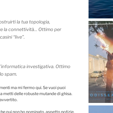
struirti la tua topologia,
re la connettività… Ottimo per
asini “live”.
ll’informatica investigativa. Ottimo
llo spam.
trumenti ma mi fermo qui. Se vuoi puoi
a metti delle robuste mutande di ghisa.
avvertito.
i che qui non ho nominato, aspetto notizie.