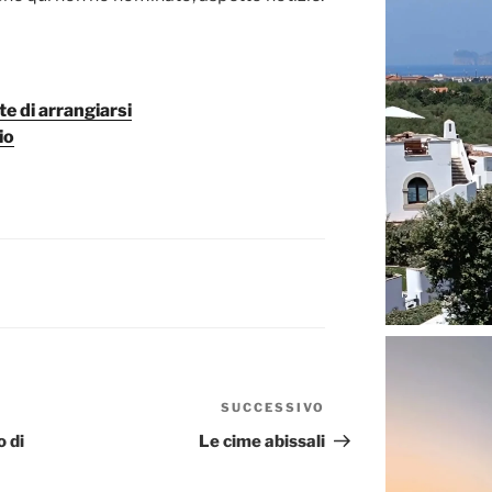
te di arrangiarsi
io
SUCCESSIVO
Articolo
successivo
o di
Le cime abissali