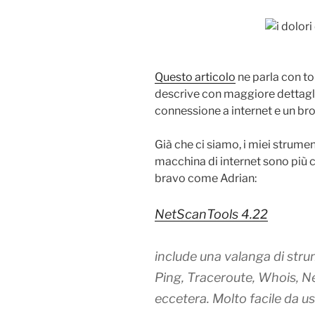
Questo articolo
ne parla con to
descrive con maggiore dettaglio
connessione a internet e un br
Già che ci siamo, i miei strument
macchina di internet sono più 
bravo come Adrian:
NetScanTools 4.22
include una valanga di st
Ping, Traceroute, Whois, N
eccetera. Molto facile da u