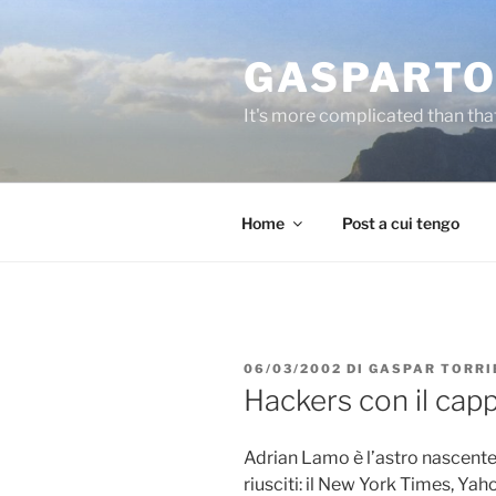
Salta
al
GASPARTO
contenuto
It's more complicated than tha
Home
Post a cui tengo
PUBBLICATO
06/03/2002
DI
GASPAR TORRI
IL
Hackers con il cap
Adrian Lamo è l’astro nascente t
riusciti: il New York Times, Y