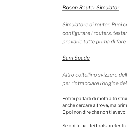
Boson Router Simulator
Simulatore di router. Puoi co
configurare i routers, testa
provarle tutte prima di fare c
Sam Spade
Altro coltellino svizzero de
per rintracciare l’origine de
Potrei parlarti di molti altri s
anche cercare
altrove
, ma prim
E poi non dire che non ti avevo 
Se poi tu hai dei tools preferit