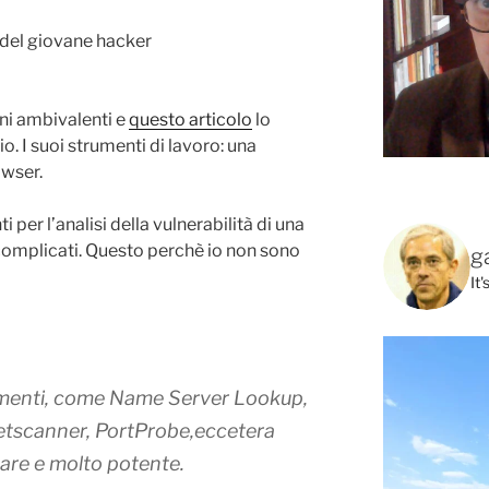
ni ambivalenti e
questo articolo
lo
. I suoi strumenti di lavoro: una
owser.
i per l’analisi della vulnerabilità di una
complicati. Questo perchè io non sono
g
It
rumenti, come Name Server Lookup,
etscanner, PortProbe,eccetera
sare e molto potente.