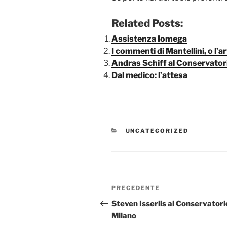
Related Posts:
Assistenza Iomega
I commenti di Mantellini, o l’ar
Andras Schiff al Conservator
Dal medico: l’attesa
CATEGORIE
UNCATEGORIZED
Navigazione
Articolo
PRECEDENTE
articoli
precedente:
Steven Isserlis al Conservatori
Milano