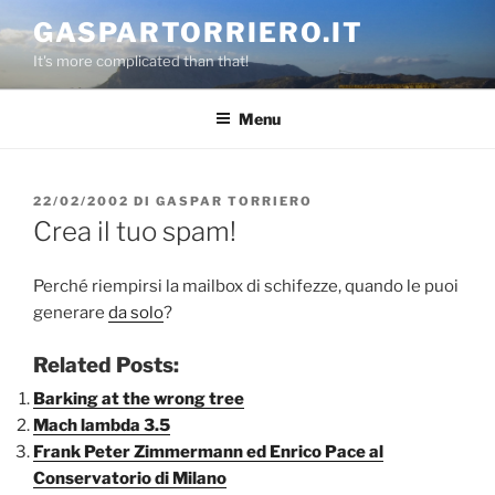
Salta
GASPARTORRIERO.IT
al
It's more complicated than that!
contenuto
Menu
PUBBLICATO
22/02/2002
DI
GASPAR TORRIERO
IL
Crea il tuo spam!
Perché riempirsi la mailbox di schifezze, quando le puoi
generare
da solo
?
Related Posts:
Barking at the wrong tree
Mach lambda 3.5
Frank Peter Zimmermann ed Enrico Pace al
Conservatorio di Milano