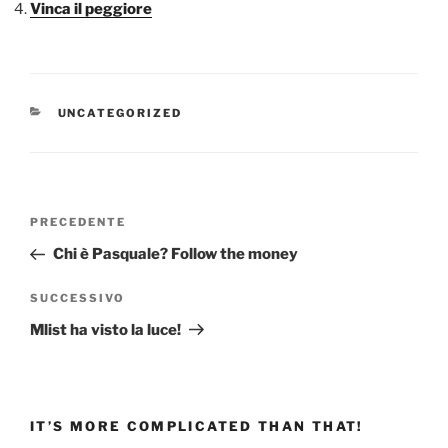
Vinca il peggiore
CATEGORIE
UNCATEGORIZED
Navigazione
Articolo
PRECEDENTE
articoli
precedente:
Chi è Pasquale? Follow the money
Articolo
SUCCESSIVO
successivo
Mlist ha visto la luce!
IT’S MORE COMPLICATED THAN THAT!