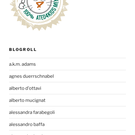
BLOGROLL
a.k.m. adams
agnes duerrschnabel
alberto d'ottavi
alberto mucignat
alessandra farabegoli
alessandro baffa