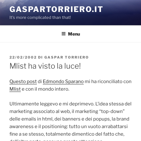
Salta
GASPARTORRIERO.IT
al
It's more complicated than that!
contenuto
Menu
PUBBLICATO
22/02/2002
DI
GASPAR TORRIERO
IL
Mlist ha visto la luce!
Questo post
di
Edmondo Sparano
mi ha riconciliato con
Mlist
e con il mondo intero.
Ultimamente leggevo e mi deprimevo. L’idea stessa del
marketing associato al web, il marketing “top-down”
delle emails in html, dei banners e dei popups, la brand
awareness e il positioning: tutto un vuoto arrabattarsi
fine a se stesso, totalmente dimentico del fatto che,