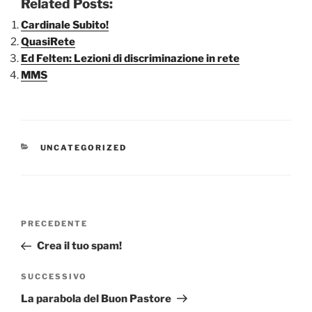
Related Posts:
Cardinale Subito!
QuasiRete
Ed Felten: Lezioni di discriminazione in rete
MMS
CATEGORIE
UNCATEGORIZED
Navigazione
Articolo
PRECEDENTE
articoli
precedente:
Crea il tuo spam!
Articolo
SUCCESSIVO
successivo
La parabola del Buon Pastore