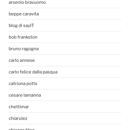
arsenio bravuomo
beppe caravita
blog di sayIT
bob frankston
bruno ragogna
carlo annese
carlo felice dalla pasqua
catriona potts
cesare lamanna
chettimar
chiarulez
chicago blog