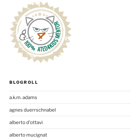
BLOGROLL
a.k.m. adams
agnes duerrschnabel
alberto d'ottavi
alberto mucignat