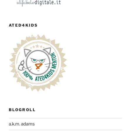
ATED4KIDS
BLOGROLL
a.k.m. adams