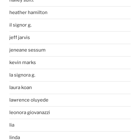
halley suitt
heather hamilton
il signor g.
jeff jarvis
jeneane sessum
kevin marks
la signora g.
laura koan
lawrence oluyede
leonora giovanazzi
lia
linda