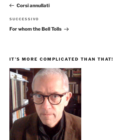
articoli
precedente:
Corsi annullati
Articolo
SUCCESSIVO
successivo
For whom the Bell Tolls
IT’S MORE COMPLICATED THAN THAT!