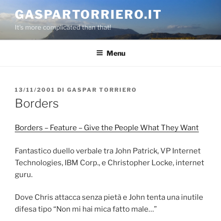
Salta
GASPARTORRIERO.IT
al
It's more complicated than that!
contenuto
Menu
PUBBLICATO
13/11/2001
DI
GASPAR TORRIERO
IL
Borders
Borders – Feature – Give the People What They Want
Fantastico duello verbale tra John Patrick, VP Internet
Technologies, IBM Corp., e Christopher Locke, internet
guru.
Dove Chris attacca senza pietà e John tenta una inutile
difesa tipo “Non mi hai mica fatto male…”