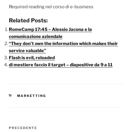
Required reading nel corso di e-business
Related Posts:
RomeCamp 17:45 – Alessio Jacona e la
comunicazione aziendale
“They don’t own the information which makes their
service valuable”
Flash is evil, reloaded
di mestiere faccio il target – diapositive da 9 a 11
CATEGORIE
MARKETTING
Navigazione
Articolo
PRECEDENTE