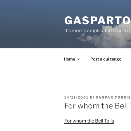
Salta
al
GASPARTO
contenuto
It's more complicated than tha
Home
Post a cui tengo
PUBBLICATO
14/11/2001
DI
GASPAR TORRI
IL
For whom the Bell 
For whom the Bell Tolls