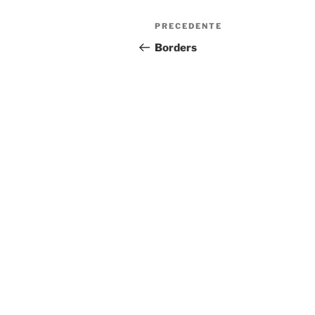
Navigazione
Articolo
PRECEDENTE
articoli
precedente:
Borders