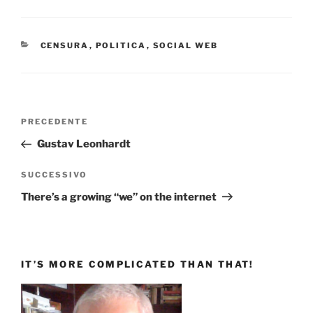
CATEGORIE
CENSURA
,
POLITICA
,
SOCIAL WEB
Navigazione
Articolo
PRECEDENTE
articoli
precedente:
Gustav Leonhardt
Articolo
SUCCESSIVO
successivo
There’s a growing “we” on the internet
IT’S MORE COMPLICATED THAN THAT!