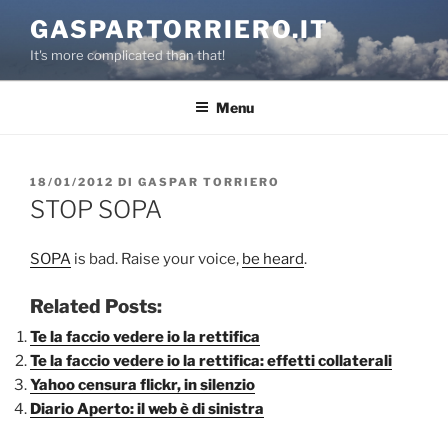
Salta
GASPARTORRIERO.IT
al
It's more complicated than that!
contenuto
Menu
PUBBLICATO
18/01/2012
DI
GASPAR TORRIERO
IL
STOP SOPA
SOPA
is bad. Raise your voice,
be heard
.
Related Posts:
Te la faccio vedere io la rettifica
Te la faccio vedere io la rettifica: effetti collaterali
Yahoo censura flickr, in silenzio
Diario Aperto: il web è di sinistra