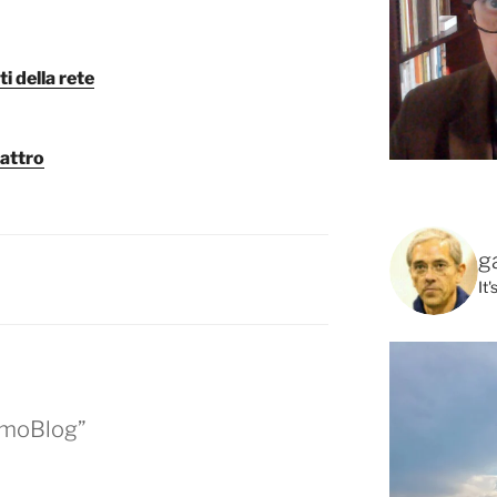
ti della rete
uattro
g
It
omoBlog”