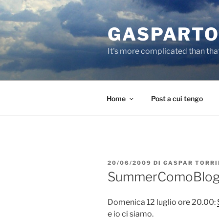
Salta
al
GASPARTO
contenuto
It's more complicated than tha
Home
Post a cui tengo
PUBBLICATO
20/06/2009
DI
GASPAR TORRI
IL
SummerComoBlo
Domenica 12 luglio ore 20.00:
e io ci siamo.