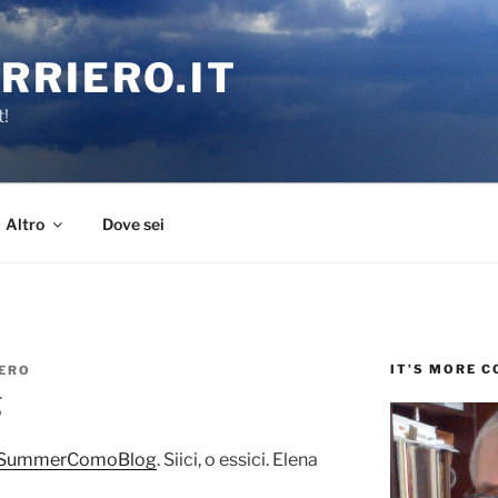
RRIERO.IT
t!
Altro
Dove sei
IT’S MORE 
ERO
g
SummerComoBlog
. Siici, o essici. Elena