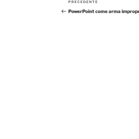
Articolo
PRECEDENTE
articoli
precedente:
PowerPoint come arma impropr