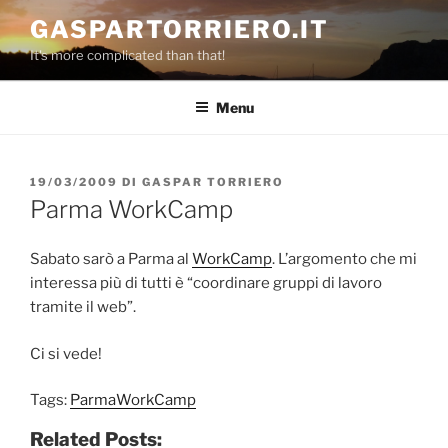
Salta
GASPARTORRIERO.IT
al
It's more complicated than that!
contenuto
Menu
PUBBLICATO
19/03/2009
DI
GASPAR TORRIERO
IL
Parma WorkCamp
Sabato sarò a Parma al
WorkCamp
. L’argomento che mi
interessa più di tutti è “coordinare gruppi di lavoro
tramite il web”.
Ci si vede!
Tags:
ParmaWorkCamp
Related Posts: