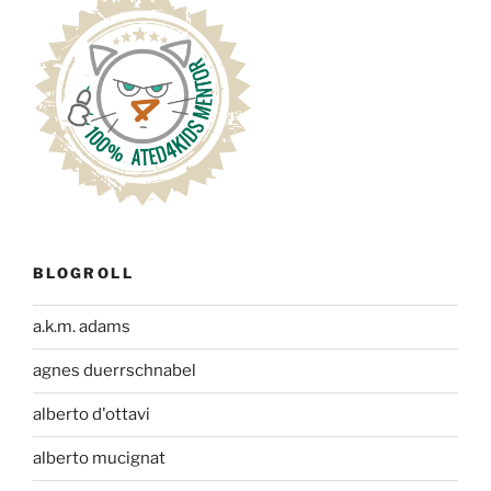
BLOGROLL
a.k.m. adams
agnes duerrschnabel
alberto d'ottavi
alberto mucignat