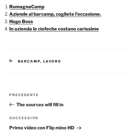
RomagnaCamp
Aziende al barcamp, cogliete l’occasione.
Hugo Boss
In azienda le ciofeche costano carissime
CATEGORIE
BARCAMP
,
LAVORO
Navigazione
Articolo
PRECEDENTE
articoli
precedente:
The sources will fill in
Articolo
SUCCESSIVO
successivo
Primo video con Flip mino HD