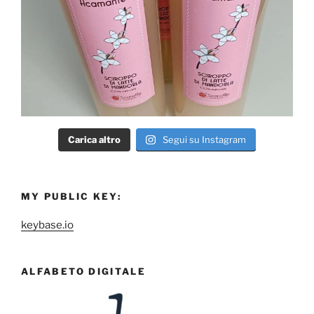
Carica altro
Segui su Instagram
MY PUBLIC KEY:
keybase.io
ALFABETO DIGITALE