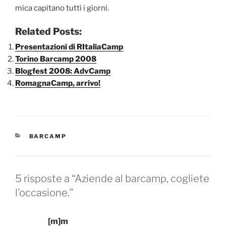
mica capitano tutti i giorni.
Related Posts:
Presentazioni di RItaliaCamp
Torino Barcamp 2008
Blogfest 2008: AdvCamp
RomagnaCamp, arrivo!
CATEGORIE
BARCAMP
5 risposte a “Aziende al barcamp, cogliete
l’occasione.”
[m]m