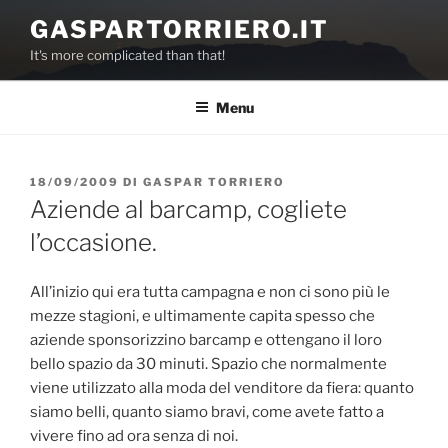
Salta
GASPARTORRIERO.IT
al
It's more complicated than that!
contenuto
Menu
PUBBLICATO
18/09/2009
DI
GASPAR TORRIERO
IL
Aziende al barcamp, cogliete
l’occasione.
All’inizio qui era tutta campagna e non ci sono più le
mezze stagioni, e ultimamente capita spesso che
aziende sponsorizzino barcamp e ottengano il loro
bello spazio da 30 minuti. Spazio che normalmente
viene utilizzato alla moda del venditore da fiera: quanto
siamo belli, quanto siamo bravi, come avete fatto a
vivere fino ad ora senza di noi.