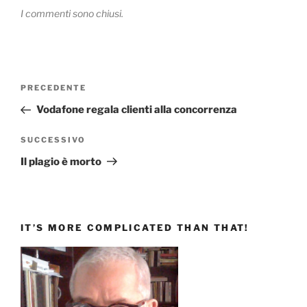
I commenti sono chiusi.
Navigazione
Articolo
PRECEDENTE
articoli
precedente:
Vodafone regala clienti alla concorrenza
Articolo
SUCCESSIVO
successivo
Il plagio è morto
IT’S MORE COMPLICATED THAN THAT!