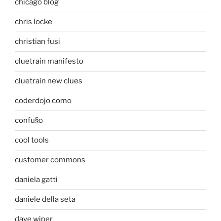
chicago blog
chris locke
christian fusi
cluetrain manifesto
cluetrain new clues
coderdojo como
confu§o
cool tools
customer commons
daniela gatti
daniele della seta
dave winer