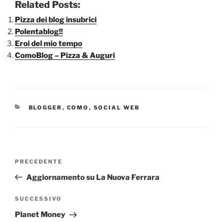
Related Posts:
Pizza dei blog insubrici
Polentablog!!
Eroi del mio tempo
ComoBlog – Pizza & Auguri
CATEGORIE
BLOGGER
,
COMO
,
SOCIAL WEB
Navigazione
Articolo
PRECEDENTE
articoli
precedente:
Aggiornamento su La Nuova Ferrara
Articolo
SUCCESSIVO
successivo
Planet Money