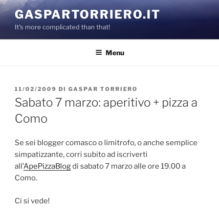
Salta
GASPARTORRIERO.IT
al
It's more complicated than that!
contenuto
Menu
PUBBLICATO
11/02/2009
DI
GASPAR TORRIERO
IL
Sabato 7 marzo: aperitivo + pizza a
Como
Se sei blogger comasco o limitrofo, o anche semplice
simpatizzante, corri subito ad iscriverti
all’
ApePizzaBlog
di sabato 7 marzo alle ore 19.00 a
Como.
Ci si vede!