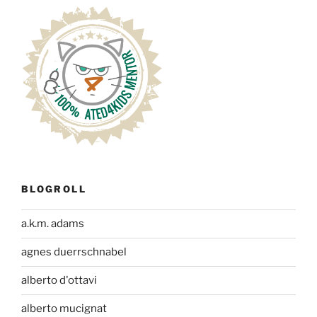
BLOGROLL
a.k.m. adams
agnes duerrschnabel
alberto d'ottavi
alberto mucignat