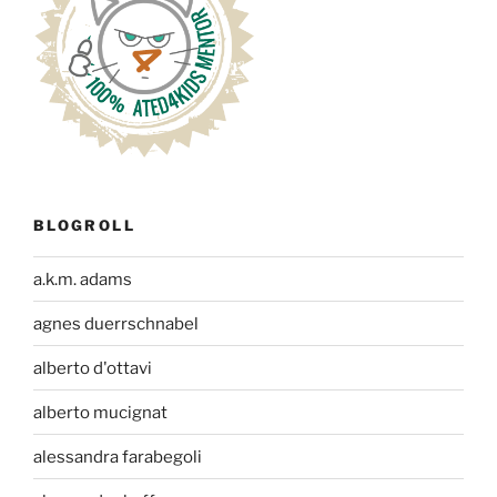
BLOGROLL
a.k.m. adams
agnes duerrschnabel
alberto d'ottavi
alberto mucignat
alessandra farabegoli