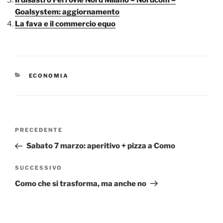
Goalsystem: aggiornamento
La fava e il commercio equo
CATEGORIE
ECONOMIA
Navigazione
Articolo
PRECEDENTE
articoli
precedente:
Sabato 7 marzo: aperitivo + pizza a Como
Articolo
SUCCESSIVO
successivo
Como che si trasforma, ma anche no