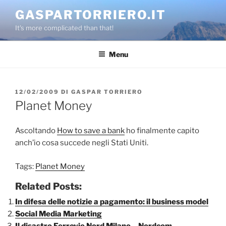
Salta
GASPARTORRIERO.IT
al
It's more complicated than that!
contenuto
Menu
PUBBLICATO
12/02/2009
DI
GASPAR TORRIERO
IL
Planet Money
Ascoltando
How to save a bank
ho finalmente capito
anch’io cosa succede negli Stati Uniti.
Tags:
Planet Money
Related Posts:
In difesa delle notizie a pagamento: il business model
Social Media Marketing
Il disastro Ferrovie Nord Milano – Nordcom –