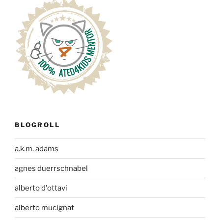
BLOGROLL
a.k.m. adams
agnes duerrschnabel
alberto d'ottavi
alberto mucignat