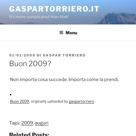
Salta
GASPARTORRIERO.IT
al
It's more complicated than that!
contenuto
Menu
PUBBLICATO
01/01/2009
DI
GASPAR TORRIERO
IL
Buon 2009?
Non importa cosa succede. Importa come la prendi.
Buon 2009
, originally uploaded by
gaspartorriero
.
Tags:
2009
,
auguri
Related Posts: