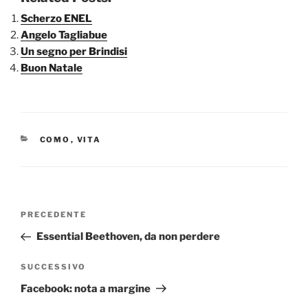
Scherzo ENEL
Angelo Tagliabue
Un segno per Brindisi
Buon Natale
CATEGORIE
COMO
,
VITA
Navigazione
Articolo
PRECEDENTE
articoli
precedente:
Essential Beethoven, da non perdere
Articolo
SUCCESSIVO
successivo
Facebook: nota a margine