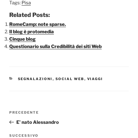
Tags:
Pisa
Related Posts:
RomeCamp: note sparse.
Il blog è protomedia
Cinque blog
Questionario sulla Credibilità dei siti Web
CATEGORIE
SEGNALAZIONI
,
SOCIAL WEB
,
VIAGGI
Navigazione
Articolo
PRECEDENTE
articoli
precedente:
E’ nato Alessandro
Articolo
SUCCESSIVO