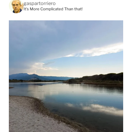
gaspartorriero
It's More Complicated Than that!