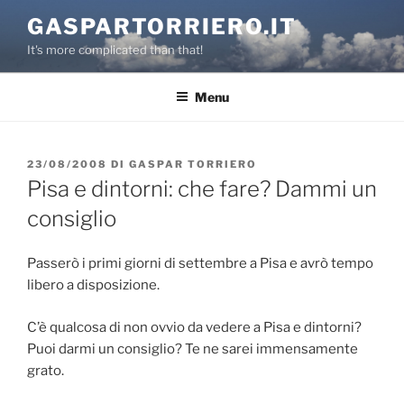
Salta
GASPARTORRIERO.IT
al
It's more complicated than that!
contenuto
Menu
PUBBLICATO
23/08/2008
DI
GASPAR TORRIERO
IL
Pisa e dintorni: che fare? Dammi un
consiglio
Passerò i primi giorni di settembre a Pisa e avrò tempo
libero a disposizione.
C’è qualcosa di non ovvio da vedere a Pisa e dintorni?
Puoi darmi un consiglio? Te ne sarei immensamente
grato.