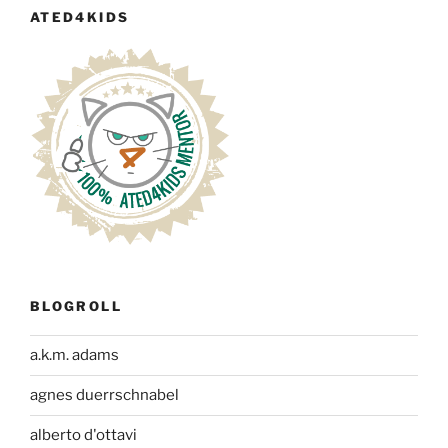
ATED4KIDS
BLOGROLL
a.k.m. adams
agnes duerrschnabel
alberto d'ottavi