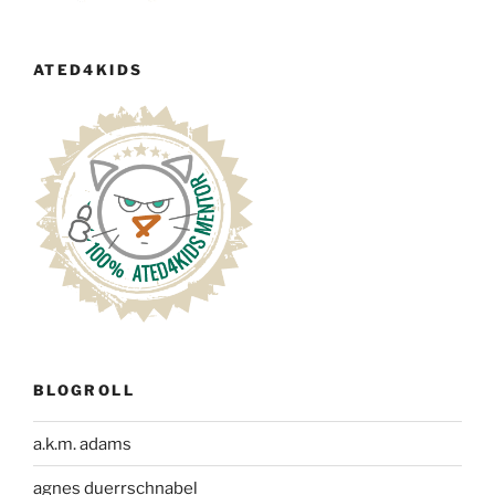
ATED4KIDS
BLOGROLL
a.k.m. adams
agnes duerrschnabel