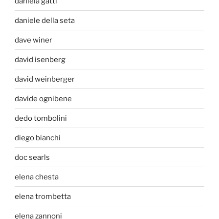
daniela gatti
daniele della seta
dave winer
david isenberg
david weinberger
davide ognibene
dedo tombolini
diego bianchi
doc searls
elena chesta
elena trombetta
elena zannoni