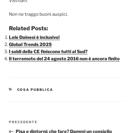
Vietnam
.
Non ne traggo buoni auspici.
Related Posts:
Lele Dainesi è inclusivo!
Global Trends 2025
I soldi della CE finiscono tutti al Sud?
Il terremoto del 24 agosto 2016 non è ancora finito
CATEGORIE
COSA PUBBLICA
Navigazione
Articolo
PRECEDENTE
articoli
precedente:
Pisa e dintorni: che fare? Dammi un consiglio