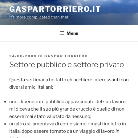
Salta
GASPARTORRIERO.IT
al
It's more complicated than that!
contenuto
Menu
PUBBLICATO
24/08/2008
DI
GASPAR TORRIERO
IL
Settore pubblico e settore privato
Questa settimana ho fatto chiacchiere interessanti con
diversi amici italiani:
uno, dipendente pubblico appassionato del suo lavoro,
mi diceva che il suo più grande cruccio è quello di non
essere mai stato valutato da nessuno;
un altro si lamentava di come siamo rimasti indietro in
Italia, dopo essere tornato da un viaggio di lavoro
in