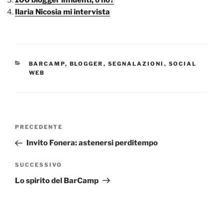
Ilaria Nicosia mi intervista
CATEGORIE
BARCAMP
,
BLOGGER
,
SEGNALAZIONI
,
SOCIAL
WEB
Navigazione
Articolo
PRECEDENTE
articoli
precedente:
Invito Fonera: astenersi perditempo
Articolo
SUCCESSIVO
successivo
Lo spirito del BarCamp