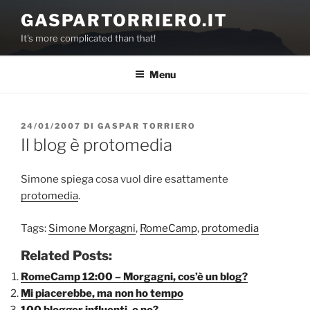
Salta
GASPARTORRIERO.IT
al
It's more complicated than that!
contenuto
Menu
PUBBLICATO
24/01/2007
DI
GASPAR TORRIERO
IL
Il blog è protomedia
Simone spiega cosa vuol dire esattamente
protomedia
.
Tags:
Simone Morgagni
,
RomeCamp
,
protomedia
Related Posts:
RomeCamp 12:00 – Morgagni, cos’è un blog?
Mi piacerebbe, ma non ho tempo
100 blogger influenti, o no?