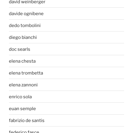
david weinberger
davide ognibene
dedo tombolini
diego bianchi
doc searls
elena chesta
elena trombetta
elena zannoni
enrico sola
euan semple
fabrizio de santis
federico fasce