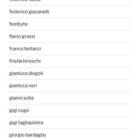
federico giacanelli
feelbyte
flavio grassi
franco bellacci
frieda brioschi
gianluca diegoli
gianluca neri
gianni solla
gigi cogo
gigi tagliapietra
giorgio bardaglio