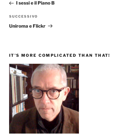
precedente:
I sessi e il Piano B
Articolo
SUCCESSIVO
successivo
Uniroma e Flickr
IT’S MORE COMPLICATED THAN THAT!