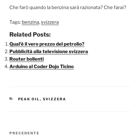
Che farò quando la benzina sarà razionata? Che farai?
Tags:
benzina
,
svizzera
Related Posts:
Qual’è il vero prezzo del petrolio?
Pubblicità alla televisione svizzera
Router bollenti
Arduino al Coder Dojo Ticino
CATEGORIE
PEAK OIL
,
SVIZZERA
Navigazione
Articolo
PRECEDENTE
articoli