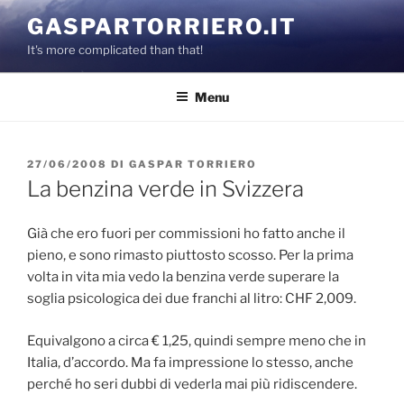
Salta
GASPARTORRIERO.IT
al
It's more complicated than that!
contenuto
Menu
PUBBLICATO
27/06/2008
DI
GASPAR TORRIERO
IL
La benzina verde in Svizzera
Già che ero fuori per commissioni ho fatto anche il
pieno, e sono rimasto piuttosto scosso. Per la prima
volta in vita mia vedo la benzina verde superare la
soglia psicologica dei due franchi al litro: CHF 2,009.
Equivalgono a circa € 1,25, quindi sempre meno che in
Italia, d’accordo. Ma fa impressione lo stesso, anche
perché ho seri dubbi di vederla mai più ridiscendere.