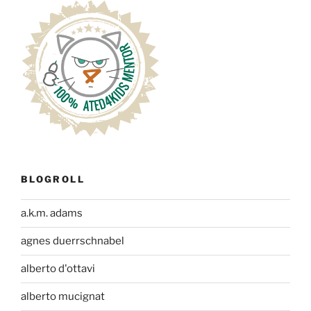
BLOGROLL
a.k.m. adams
agnes duerrschnabel
alberto d'ottavi
alberto mucignat