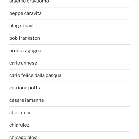
arsenio bravuomo
beppe caravita
blog di sayIT
bob frankston
bruno ragogna
carlo annese
carlo felice dalla pasqua
catriona potts
cesare lamanna
chettimar
chiarulez
chicago blog