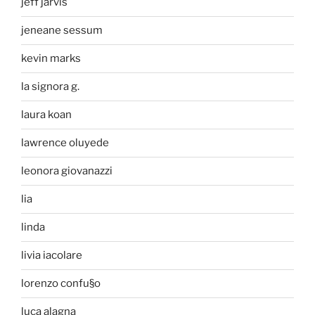
jeff jarvis
jeneane sessum
kevin marks
la signora g.
laura koan
lawrence oluyede
leonora giovanazzi
lia
linda
livia iacolare
lorenzo confu§o
luca alagna