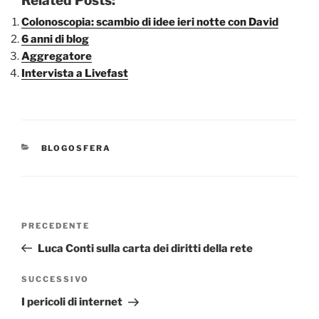
Related Posts:
Colonoscopia: scambio di idee ieri notte con David
6 anni di blog
Aggregatore
Intervista a Livefast
CATEGORIE
BLOGOSFERA
Navigazione
Articolo
PRECEDENTE
articoli
precedente:
Luca Conti sulla carta dei diritti della rete
Articolo
SUCCESSIVO
successivo
I pericoli di internet