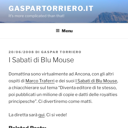
Salta
GASPARTORRIERO.IT
al
It's more complicated than that!
contenuto
Menu
PUBBLICATO
20/06/2008
DI
GASPAR TORRIERO
IL
I Sabati di Blu Mouse
Domattina sono virtualmente ad Ancona, con gli altri
ospiti di
Marco Traferri
e dei suoi
I Sabati di Blu Mouse
,
a chiacchierare sul tema “Diventa editore di te stesso,
poi pubblicati un milione di copie e datti delle royalties
principesche”. Ci divertiremo come matti.
La diretta sarà
qui
. Ci si vede!