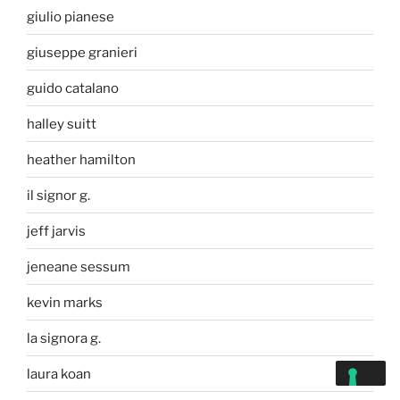
giulio pianese
giuseppe granieri
guido catalano
halley suitt
heather hamilton
il signor g.
jeff jarvis
jeneane sessum
kevin marks
la signora g.
laura koan