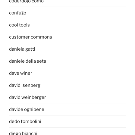
coderdojo como
confu§o
cool tools
customer commons
daniela gatti
daniele della seta
dave winer
david isenberg
david weinberger
davide ognibene
dedo tombolini
diego bianchi