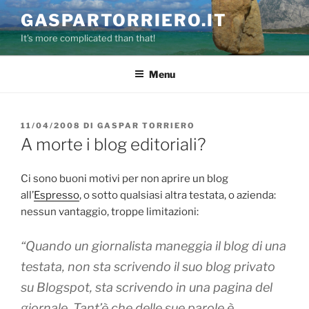
Salta
GASPARTORRIERO.IT
al
It's more complicated than that!
contenuto
Menu
PUBBLICATO
11/04/2008
DI
GASPAR TORRIERO
IL
A morte i blog editoriali?
Ci sono buoni motivi per non aprire un blog
all’
Espresso
, o sotto qualsiasi altra testata, o azienda:
nessun vantaggio, troppe limitazioni:
“Quando un giornalista maneggia il blog di una
testata, non sta scrivendo il suo blog privato
su Blogspot, sta scrivendo in una pagina del
giornale. Tant’è che delle sue parole è