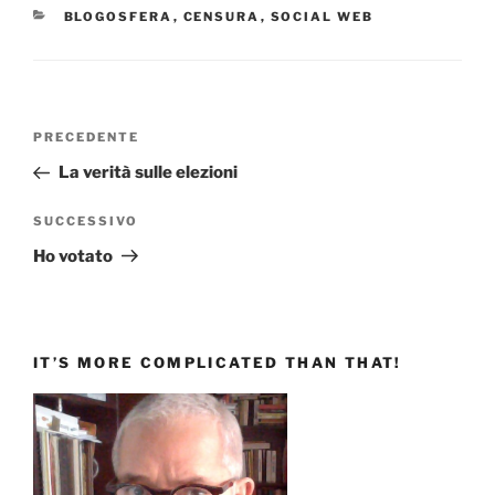
CATEGORIE
BLOGOSFERA
,
CENSURA
,
SOCIAL WEB
Navigazione
Articolo
PRECEDENTE
articoli
precedente:
La verità sulle elezioni
Articolo
SUCCESSIVO
successivo
Ho votato
IT’S MORE COMPLICATED THAN THAT!