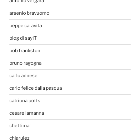
antonio vergara
arsenio bravuomo
beppe caravita
blog di sayIT
bob frankston
bruno ragogna
carlo annese
carlo felice dalla pasqua
catriona potts
cesare lamanna
chettimar
chiarulez