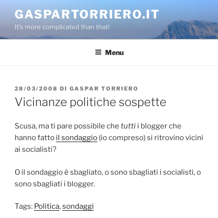
Salta
GASPARTORRIERO.IT
al
It's more complicated than that!
contenuto
Menu
PUBBLICATO
28/03/2008
DI
GASPAR TORRIERO
IL
Vicinanze politiche sospette
Scusa, ma ti pare possibile che
tutti
i blogger che
hanno fatto
il sondaggio
(io compreso) si ritrovino vicini
ai socialisti?
O il sondaggio è sbagliato, o sono sbagliati i socialisti, o
sono sbagliati i blogger.
Tags:
Politica
,
sondaggi