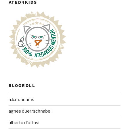
ATED4KIDS
BLOGROLL
a.k.m. adams
agnes duerrschnabel
alberto d'ottavi