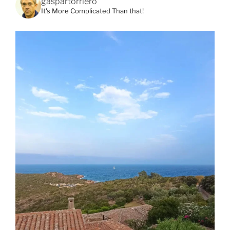
gaspartorriero
It's More Complicated Than that!