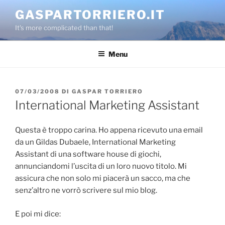
Salta
GASPARTORRIERO.IT
al
It's more complicated than that!
contenuto
Menu
PUBBLICATO
07/03/2008
DI
GASPAR TORRIERO
IL
International Marketing Assistant
Questa è troppo carina. Ho appena ricevuto una email
da un Gildas Dubaele, International Marketing
Assistant di una software house di giochi,
annunciandomi l’uscita di un loro nuovo titolo. Mi
assicura che non solo mi piacerà un sacco, ma che
senz’altro ne vorrò scrivere sul mio blog.
E poi mi dice: