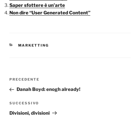
Saper sfottere è un’arte
Non dire “User Generated Content”
CATEGORIE
MARKETTING
Navigazione
Articolo
PRECEDENTE
articoli
precedente:
Danah Boyd: enogh already!
Articolo
SUCCESSIVO
successivo
Divisioni, divisioni