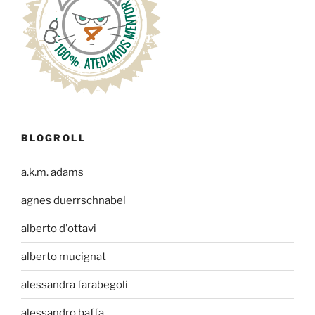
BLOGROLL
a.k.m. adams
agnes duerrschnabel
alberto d'ottavi
alberto mucignat
alessandra farabegoli
alessandro baffa