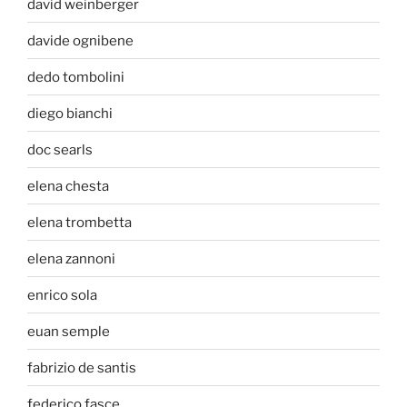
david weinberger
davide ognibene
dedo tombolini
diego bianchi
doc searls
elena chesta
elena trombetta
elena zannoni
enrico sola
euan semple
fabrizio de santis
federico fasce