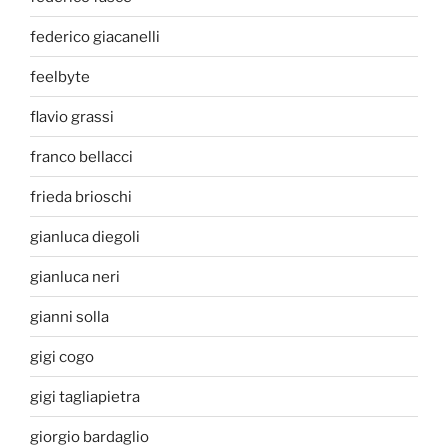
federico giacanelli
feelbyte
flavio grassi
franco bellacci
frieda brioschi
gianluca diegoli
gianluca neri
gianni solla
gigi cogo
gigi tagliapietra
giorgio bardaglio