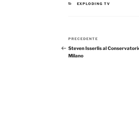
CATEGORIE
EXPLODING TV
Navigazione
Articolo
PRECEDENTE
articoli
precedente:
Steven Isserlis al Conservatori
Milano