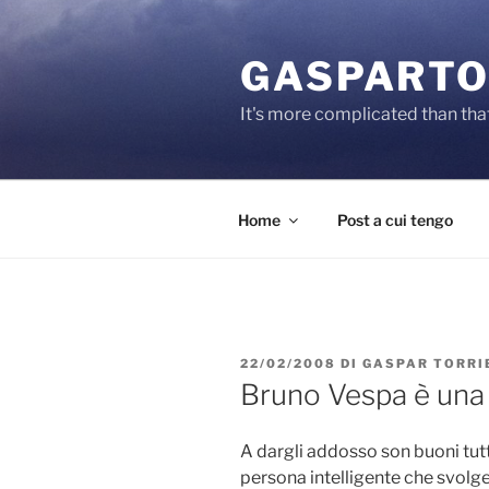
Salta
al
GASPARTO
contenuto
It's more complicated than tha
Home
Post a cui tengo
PUBBLICATO
22/02/2008
DI
GASPAR TORRI
IL
Bruno Vespa è una 
A dargli addosso son buoni tutt
persona intelligente che svolge