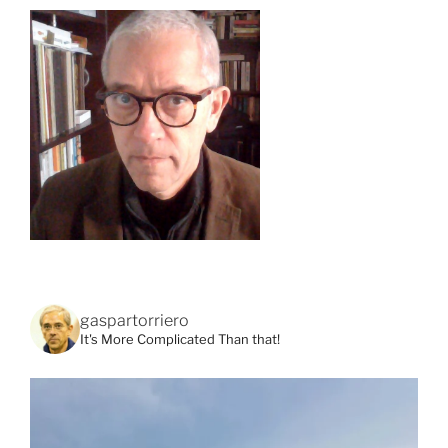
gaspartorriero
It's More Complicated Than that!