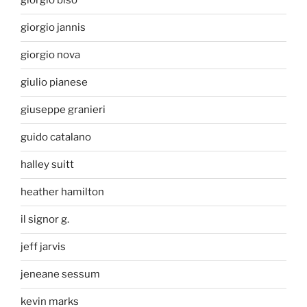
giorgio biso
giorgio jannis
giorgio nova
giulio pianese
giuseppe granieri
guido catalano
halley suitt
heather hamilton
il signor g.
jeff jarvis
jeneane sessum
kevin marks