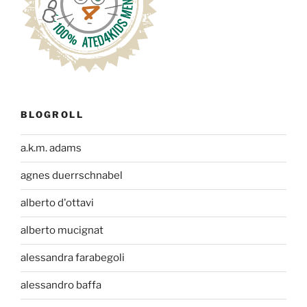
BLOGROLL
a.k.m. adams
agnes duerrschnabel
alberto d'ottavi
alberto mucignat
alessandra farabegoli
alessandro baffa