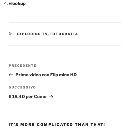
vlookup
CATEGORIE
EXPLODING TV
,
FOTOGRAFIA
Navigazione
Articolo
PRECEDENTE
articoli
precedente:
Primo video con Flip mino HD
Articolo
SUCCESSIVO
successivo
Il 18.40 per Como
IT’S MORE COMPLICATED THAN THAT!