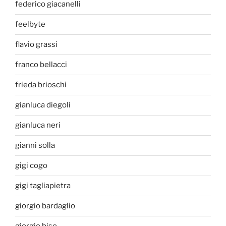
federico giacanelli
feelbyte
flavio grassi
franco bellacci
frieda brioschi
gianluca diegoli
gianluca neri
gianni solla
gigi cogo
gigi tagliapietra
giorgio bardaglio