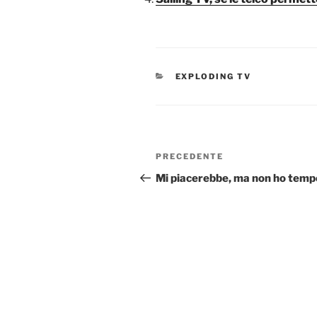
CATEGORIE
EXPLODING TV
Navigazione
Articolo
PRECEDENTE
articoli
precedente:
Mi piacerebbe, ma non ho temp