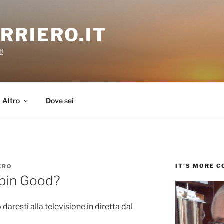
RRIERO.IT
t!
Altro
Dove sei
IT’S MORE 
ERO
obin Good?
daresti alla televisione in diretta dal