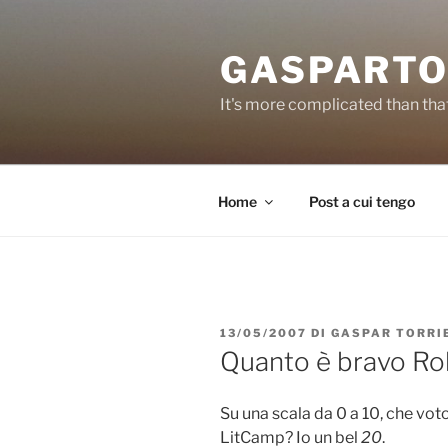
Salta
al
GASPARTO
contenuto
It's more complicated than tha
Home
Post a cui tengo
PUBBLICATO
13/05/2007
DI
GASPAR TORRI
IL
Quanto è bravo R
Su una scala da 0 a 10, che voto 
LitCamp? Io un bel
20
.