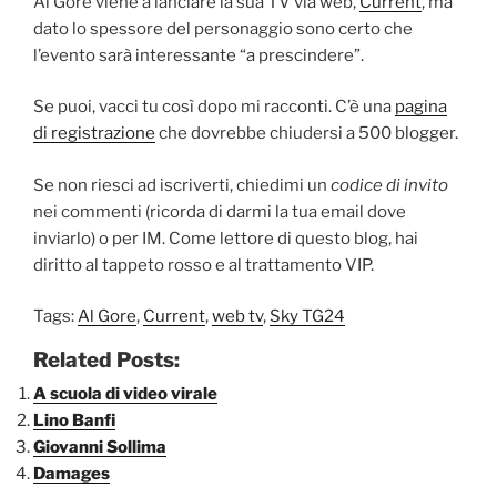
Al Gore viene a lanciare la sua TV via web,
Current
, ma
dato lo spessore del personaggio sono certo che
l’evento sarà interessante “a prescindere”.
Se puoi, vacci tu così dopo mi racconti. C’è una
pagina
di registrazione
che dovrebbe chiudersi a 500 blogger.
Se non riesci ad iscriverti, chiedimi un
codice di invito
nei commenti (ricorda di darmi la tua email dove
inviarlo) o per IM. Come lettore di questo blog, hai
diritto al tappeto rosso e al trattamento VIP.
Tags:
Al Gore
,
Current
,
web tv
,
Sky TG24
Related Posts:
A scuola di video virale
Lino Banfi
Giovanni Sollima
Damages