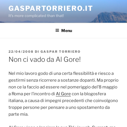
Salta
GASPARTORRIERO.IT
al
It's more complicated than that!
contenuto
Menu
PUBBLICATO
22/04/2008
DI
GASPAR TORRIERO
IL
Non ci vado da Al Gore!
Nel mio lavoro godo di una certa flessibilità e riesco a
gestirmi senza ricorrere a sostanze dopanti. Ma proprio
non ce la faccio ad essere nel pomeriggio del’8 maggio
a Roma per l’incontro di
Al Gore
con la blogosfera
italiana, a causa di impegni precedenti che coinvolgono
troppe persone per pensare a uno spostamento da
parte mia.