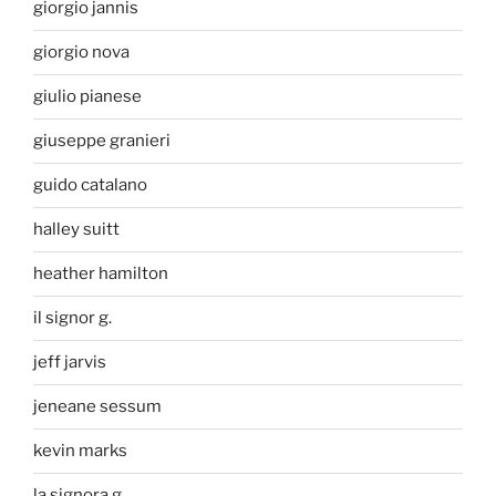
giorgio jannis
giorgio nova
giulio pianese
giuseppe granieri
guido catalano
halley suitt
heather hamilton
il signor g.
jeff jarvis
jeneane sessum
kevin marks
la signora g.