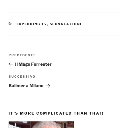
CATEGORIE
EXPLODING TV
,
SEGNALAZIONI
Navigazione
Articolo
PRECEDENTE
articoli
precedente:
Il Mago Forrester
Articolo
SUCCESSIVO
successivo
Ballmer a Milano
IT’S MORE COMPLICATED THAN THAT!