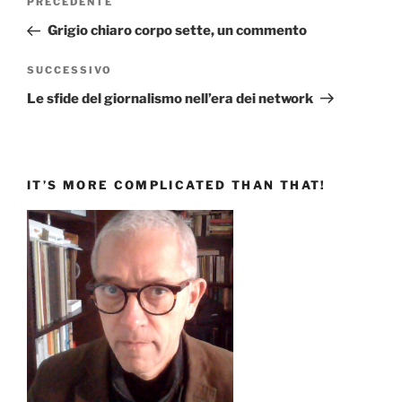
Articolo
PRECEDENTE
articoli
precedente:
Grigio chiaro corpo sette, un commento
Articolo
SUCCESSIVO
successivo
Le sfide del giornalismo nell’era dei network
IT’S MORE COMPLICATED THAN THAT!