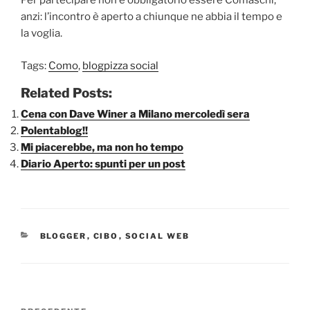
Per partecipare non è obbligatorio essere Comaschi,
anzi: l’incontro è aperto a chiunque ne abbia il tempo e
la voglia.
Tags:
Como
,
blogpizza social
Related Posts:
Cena con Dave Winer a Milano mercoledì sera
Polentablog!!
Mi piacerebbe, ma non ho tempo
Diario Aperto: spunti per un post
CATEGORIE
BLOGGER
,
CIBO
,
SOCIAL WEB
Navigazione