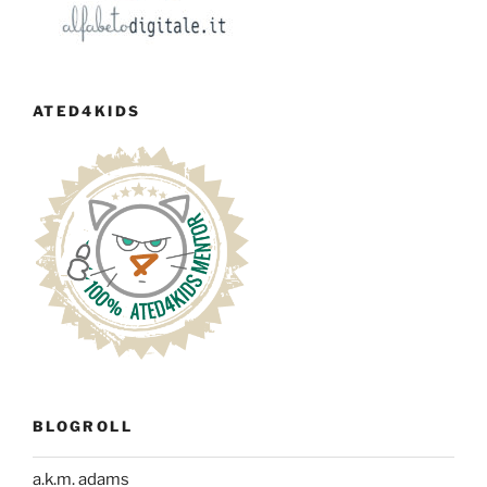
ATED4KIDS
BLOGROLL
a.k.m. adams