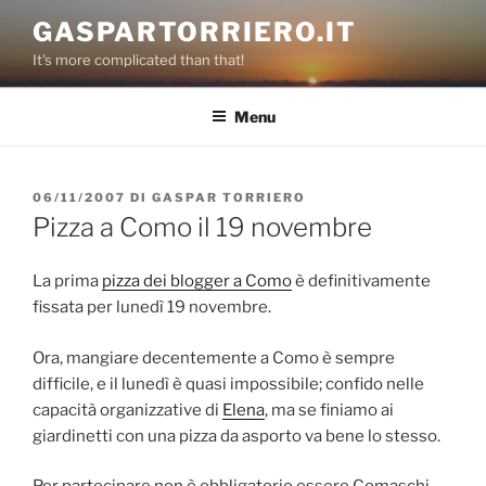
Salta
GASPARTORRIERO.IT
al
It's more complicated than that!
contenuto
Menu
PUBBLICATO
06/11/2007
DI
GASPAR TORRIERO
IL
Pizza a Como il 19 novembre
La prima
pizza dei blogger a Como
è definitivamente
fissata per lunedì 19 novembre.
Ora, mangiare decentemente a Como è sempre
difficile, e il lunedì è quasi impossibile; confido nelle
capacità organizzative di
Elena
, ma se finiamo ai
giardinetti con una pizza da asporto va bene lo stesso.