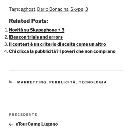
Tags:
aghost
,
Dario Bonacina
,
Skype
,
3
Related Posts:
Novità su Skypephone + 3
iBeacon trials and errors
Il contest è un criterio di scelta come un altro
Chi clicca la pubblicità? I poveri che non comprano
CATEGORIE
MARKETTING
,
PUBBLICITÀ
,
TECNOLOGIA
Navigazione
Articolo
PRECEDENTE
articoli
precedente:
eTourCamp Lugano