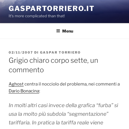
Salta
GASPARTORRIERO.IT
al
It's more complicated than that!
contenuto
Menu
PUBBLICATO
02/11/2007
DI
GASPAR TORRIERO
IL
Grigio chiaro corpo sette, un
commento
Aghost
centra il nocciolo del problema, nei commenti a
Dario Bonacina
:
In molti altri casi invece della grafica “furba” si
usa la molto più subdola “segmentazione”
tariffaria. In pratica la tariffa reale viene