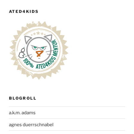
ATED4KIDS
BLOGROLL
a.k.m. adams
agnes duerrschnabel