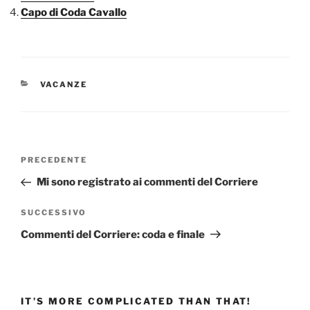
Capo di Coda Cavallo
CATEGORIE
VACANZE
Navigazione
Articolo
PRECEDENTE
articoli
precedente:
Mi sono registrato ai commenti del Corriere
Articolo
SUCCESSIVO
successivo
Commenti del Corriere: coda e finale
IT’S MORE COMPLICATED THAN THAT!