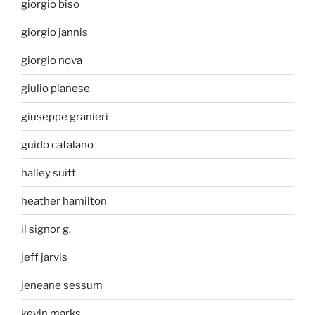
giorgio biso
giorgio jannis
giorgio nova
giulio pianese
giuseppe granieri
guido catalano
halley suitt
heather hamilton
il signor g.
jeff jarvis
jeneane sessum
kevin marks