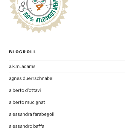
BLOGROLL
a.k.m. adams
agnes duerrschnabel
alberto d'ottavi
alberto mucignat
alessandra farabegoli
alessandro baffa