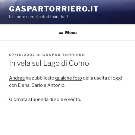
Salta
GASPARTORRIERO.IT
al
It's more complicated than that!
contenuto
Menu
PUBBLICATO
07/10/2007
DI
GASPAR TORRIERO
IL
In vela sul Lago di Como
Andrea
ha pubblicato
qualche foto
della uscita di oggi
con Elena, Carlo e Antonio.
Giornata stupenda di sole e vento.