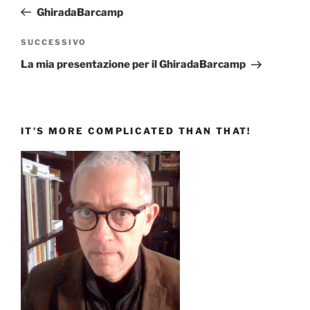
articoli
precedente:
GhiradaBarcamp
Articolo
SUCCESSIVO
successivo
La mia presentazione per il GhiradaBarcamp
IT’S MORE COMPLICATED THAN THAT!