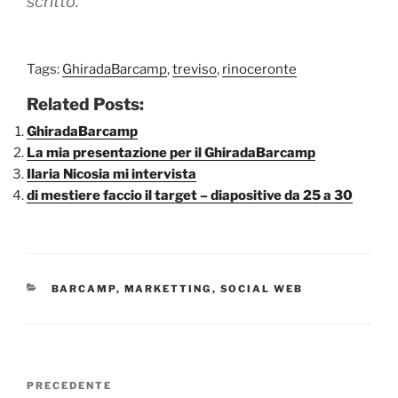
scritto.
Tags:
GhiradaBarcamp
,
treviso
,
rinoceronte
Related Posts:
GhiradaBarcamp
La mia presentazione per il GhiradaBarcamp
Ilaria Nicosia mi intervista
di mestiere faccio il target – diapositive da 25 a 30
CATEGORIE
BARCAMP
,
MARKETTING
,
SOCIAL WEB
Navigazione
Articolo
PRECEDENTE