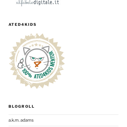
ATED4KIDS
BLOGROLL
a.k.m. adams