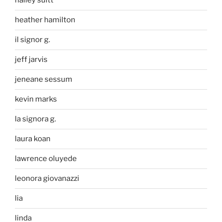
halley suitt
heather hamilton
il signor g.
jeff jarvis
jeneane sessum
kevin marks
la signora g.
laura koan
lawrence oluyede
leonora giovanazzi
lia
linda