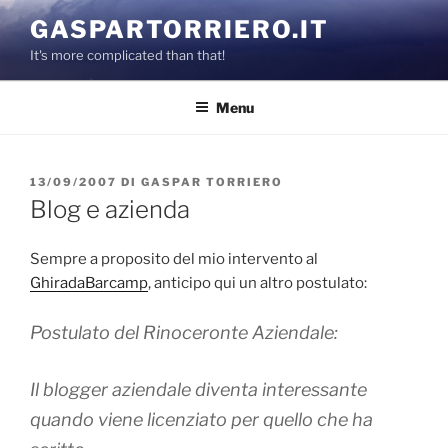
Salta
GASPARTORRIERO.IT
al
It's more complicated than that!
contenuto
Menu
PUBBLICATO
13/09/2007
DI
GASPAR TORRIERO
IL
Blog e azienda
Sempre a proposito del mio intervento al
GhiradaBarcamp
, anticipo qui un altro postulato:
Postulato del Rinoceronte Aziendale:
Il blogger aziendale diventa interessante
quando viene licenziato per quello che ha