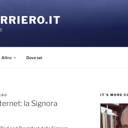
RRIERO.IT
t!
Altro
Dove sei
IT’S MORE 
ERO
ernet: la Signora