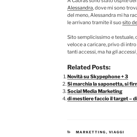
A Cabras sono stato ospite del
Alessandra
, dove mi sono trov
del meno, Alessandra mi ha racco
le arrivano tramite il suo
sito d
Sito semplicissimo e testuale, 
veloce a caricare, privo di intr
tanti accessi, ma
ha gli accessi 
Related Posts:
Novità su Skypephone + 3
Si marchia la saponetta, si fir
Social Media Marketing
di mestiere faccio il target – 
CATEGORIE
MARKETTING
,
VIAGGI