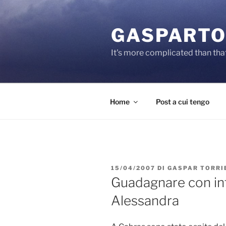
Salta
al
GASPARTO
contenuto
It's more complicated than tha
Home
Post a cui tengo
PUBBLICATO
15/04/2007
DI
GASPAR TORRI
IL
Guadagnare con int
Alessandra