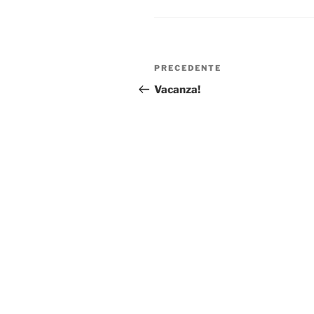
Navigazione
Articolo
PRECEDENTE
articoli
precedente:
Vacanza!