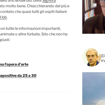
 Bed and Breakfast della
Signora
ato molto bene. Chiacchierando del più e
ntato che quasi tutti gli ospiti italiani
el bb
.
con tutte le informazioni importanti,
o animate o altre furbate. Sito che non ha
giusti
.
g
It
ma l’opera d’arte
diapositive da 25 a 30