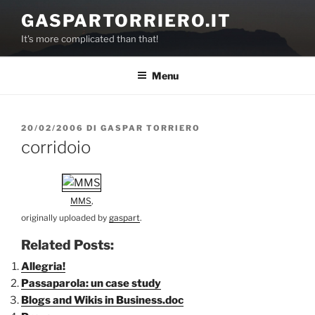
Salta
GASPARTORRIERO.IT
al
It's more complicated than that!
contenuto
Menu
PUBBLICATO
20/02/2006
DI
GASPAR TORRIERO
IL
corridoio
MMS
,
originally uploaded by
gaspart
.
Related Posts:
Allegria!
Passaparola: un case study
Blogs and Wikis in Business.doc