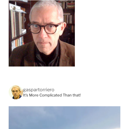
gaspartorriero
It's More Complicated Than that!