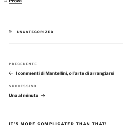
Prova
CATEGORIE
UNCATEGORIZED
Navigazione
Articolo
PRECEDENTE
articoli
precedente:
I commenti di Mantellini, o l’arte di arrangiarsi
Articolo
SUCCESSIVO
successivo
Una al minuto
IT’S MORE COMPLICATED THAN THAT!