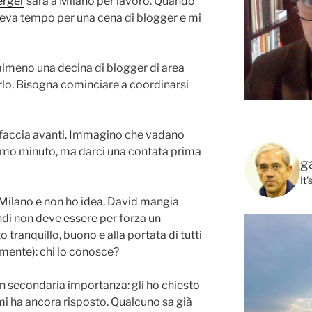
erger
sarà a Milano per lavoro. Quando
aveva tempo per una cena di blogger e mi
 almeno una decina di blogger di area
rlo. Bisogna cominciare a coordinarsi
i faccia avanti. Immagino che vadano
timo minuto, ma darci una contata prima
g
It
Milano e non ho idea. David mangia
ndi non deve essere per forza un
 tranquillo, buono e alla portata di tutti
ente): chi lo conosce?
non secondaria importanza: gli ho chiesto
i ha ancora risposto. Qualcuno sa già