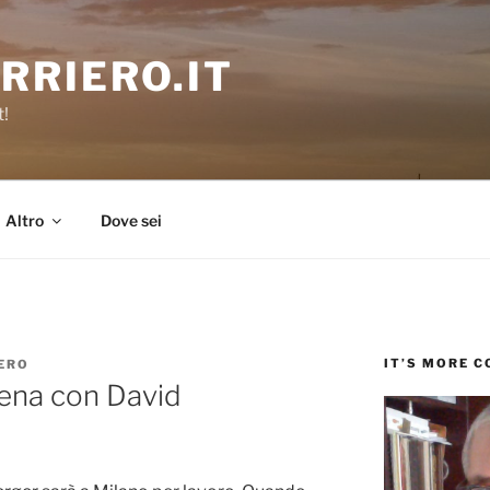
RRIERO.IT
t!
Altro
Dove sei
IT’S MORE 
ERO
cena con David