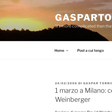
Salta
al
GASPARTO
contenuto
It's more complicated than tha
Home
Post a cui tengo
PUBBLICATO
24/02/2006
DI
GASPAR TORRI
IL
1 marzo a Milano: 
Weinberger