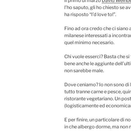
Il primo di marzo
David Weinb
l’ho saputo, gli ho chiesto se 
ha risposto “I’d love to!”.
Fino ad ora credo che ci siano
milanese interessati a incontra
quel minimo necesario.
Chi vuole esserci? Basta che s
bene anche le aggiunte dell’ul
non sarebbe male.
Dove ceniamo? Io non sono di 
tutto tranne carne e pesce, qui
ristorante vegetariano. Un posto
(logisticamente ed economicam
E per finire, un particolare di 
in che albergo dorme, ma non m