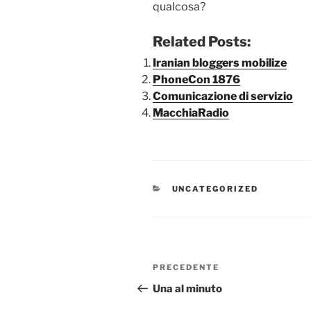
qualcosa?
Related Posts:
Iranian bloggers mobilize
PhoneCon 1876
Comunicazione di servizio
MacchiaRadio
CATEGORIE
UNCATEGORIZED
Navigazione
Articolo
PRECEDENTE
articoli
precedente:
Una al minuto