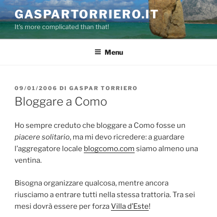
Salta
GASPARTORRIERO.IT
al
It's more complicated than that!
contenuto
Menu
PUBBLICATO
09/01/2006
DI
GASPAR TORRIERO
IL
Bloggare a Como
Ho sempre creduto che bloggare a Como fosse un
piacere solitario
, ma mi devo ricredere: a guardare
l’aggregatore locale
blogcomo.com
siamo almeno una
ventina.
Bisogna organizzare qualcosa, mentre ancora
riusciamo a entrare tutti nella stessa trattoria. Tra sei
mesi dovrà essere per forza
Villa d’Este
!