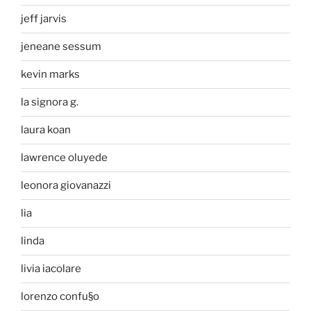
jeff jarvis
jeneane sessum
kevin marks
la signora g.
laura koan
lawrence oluyede
leonora giovanazzi
lia
linda
livia iacolare
lorenzo confu§o