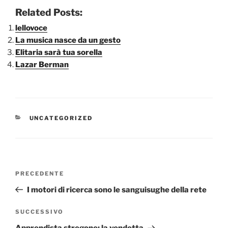
Related Posts:
lellovoce
La musica nasce da un gesto
Elitaria sarà tua sorella
Lazar Berman
CATEGORIE
UNCATEGORIZED
Navigazione
Articolo
PRECEDENTE
articoli
precedente:
I motori di ricerca sono le sanguisughe della rete
Articolo
SUCCESSIVO
successivo