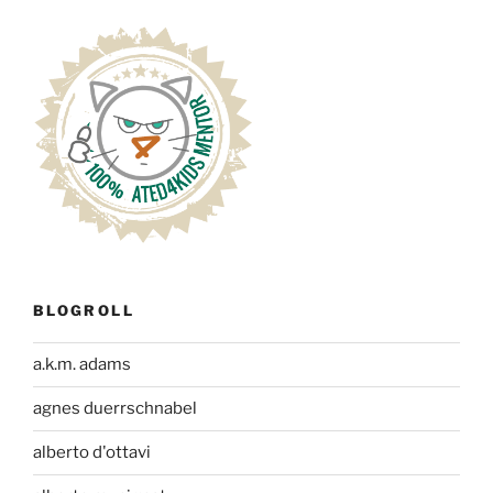
BLOGROLL
a.k.m. adams
agnes duerrschnabel
alberto d'ottavi