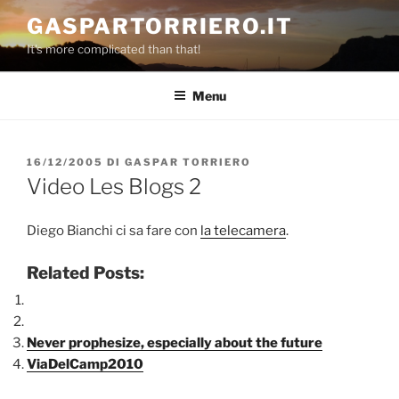
Salta
GASPARTORRIERO.IT
al
It's more complicated than that!
contenuto
Menu
PUBBLICATO
16/12/2005
DI
GASPAR TORRIERO
IL
Video Les Blogs 2
Diego Bianchi ci sa fare con
la telecamera
.
Related Posts:
Never prophesize, especially about the future
ViaDelCamp2010