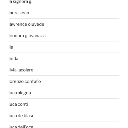
la signora g.
laura koan
lawrence oluyede
leonora giovanazzi
lia
linda
livia iacolare
lorenzo confu§o
luca alagna
luca conti
luca de biase
luca dell'oca