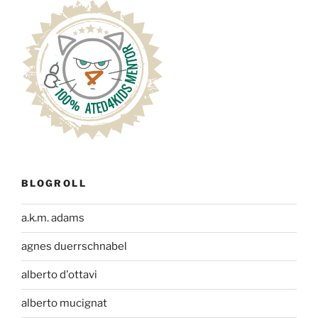
BLOGROLL
a.k.m. adams
agnes duerrschnabel
alberto d'ottavi
alberto mucignat