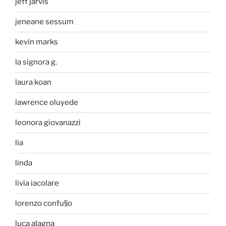
jeff jarvis
jeneane sessum
kevin marks
la signora g.
laura koan
lawrence oluyede
leonora giovanazzi
lia
linda
livia iacolare
lorenzo confu§o
luca alagna