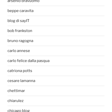
arsenio bravuomo
beppe caravita
blog di sayIT
bob frankston
bruno ragogna
carlo annese
carlo felice dalla pasqua
catriona potts
cesare lamanna
chettimar
chiarulez
chicago blog