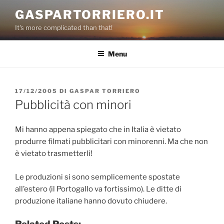
Salta
GASPARTORRIERO.IT
al
It's more complicated than that!
contenuto
Menu
PUBBLICATO
17/12/2005
DI
GASPAR TORRIERO
IL
Pubblicità con minori
Mi hanno appena spiegato che in Italia è vietato
produrre filmati pubblicitari con minorenni. Ma che non
è vietato trasmetterli!
Le produzioni si sono semplicemente spostate
all’estero (il Portogallo va fortissimo). Le ditte di
produzione italiane hanno dovuto chiudere.