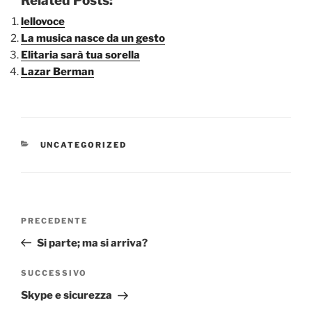
Related Posts:
lellovoce
La musica nasce da un gesto
Elitaria sarà tua sorella
Lazar Berman
CATEGORIE
UNCATEGORIZED
Navigazione
Articolo
PRECEDENTE
articoli
precedente:
Si parte; ma si arriva?
Articolo
SUCCESSIVO
successivo
Skype e sicurezza