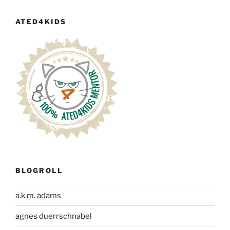
ATED4KIDS
BLOGROLL
a.k.m. adams
agnes duerrschnabel