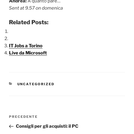
Andrea:
A quanto pare…
Sent at 9.57 on domenica
Related Posts:
IT Jobs a Torino
Live da Microsoft
CATEGORIE
UNCATEGORIZED
Navigazione
Articolo
PRECEDENTE
articoli
precedente:
Consigli per gli acquisti: il PC