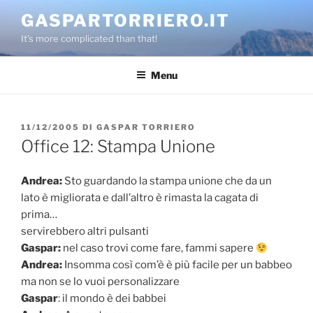
Salta
GASPARTORRIERO.IT
al
It's more complicated than that!
contenuto
Menu
PUBBLICATO
11/12/2005
DI
GASPAR TORRIERO
IL
Office 12: Stampa Unione
Andrea:
Sto guardando la stampa unione che da un
lato è migliorata e dall’altro è rimasta la cagata di
prima…
servirebbero altri pulsanti
Gaspar:
nel caso trovi come fare, fammi sapere
Andrea:
Insomma così com’è è più facile per un babbeo
ma non se lo vuoi personalizzare
Gaspar
: il mondo è dei babbei