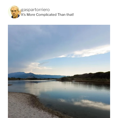
gaspartorriero
It's More Complicated Than that!