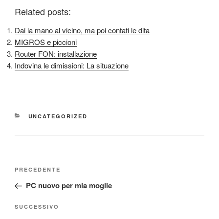
Related posts:
Dai la mano al vicino, ma poi contati le dita
MIGROS e piccioni
Router FON: installazione
Indovina le dimissioni: La situazione
CATEGORIE
UNCATEGORIZED
Navigazione
Articolo
PRECEDENTE
articoli
precedente:
PC nuovo per mia moglie
Articolo
SUCCESSIVO