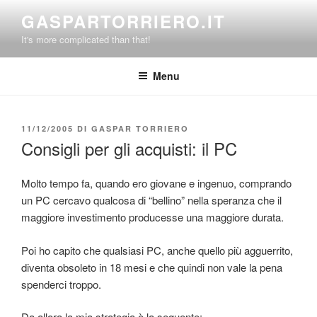
Salta
GASPARTORRIERO.IT
al
It's more complicated than that!
contenuto
Menu
PUBBLICATO
11/12/2005
DI
GASPAR TORRIERO
IL
Consigli per gli acquisti: il PC
Molto tempo fa, quando ero giovane e ingenuo, comprando
un PC cercavo qualcosa di “bellino” nella speranza che il
maggiore investimento producesse una maggiore durata.
Poi ho capito che qualsiasi PC, anche quello più agguerrito,
diventa obsoleto in 18 mesi e che quindi non vale la pena
spenderci troppo.
Da allora la mia strategia è la seguente: