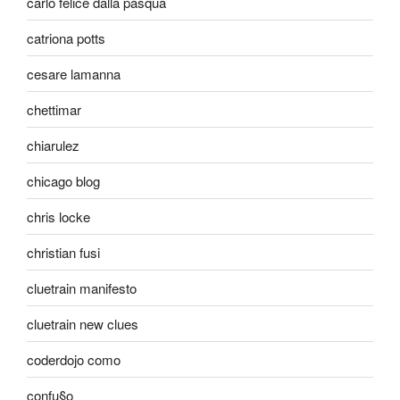
carlo felice dalla pasqua
catriona potts
cesare lamanna
chettimar
chiarulez
chicago blog
chris locke
christian fusi
cluetrain manifesto
cluetrain new clues
coderdojo como
confu§o