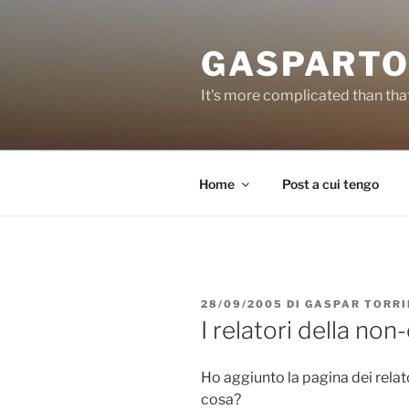
Salta
al
GASPARTO
contenuto
It's more complicated than tha
Home
Post a cui tengo
PUBBLICATO
28/09/2005
DI
GASPAR TORRI
IL
I relatori della non
Ho aggiunto la pagina dei relator
cosa?