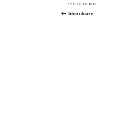
Navigazione
Articolo
PRECEDENTE
articoli
precedente:
Idee chiare