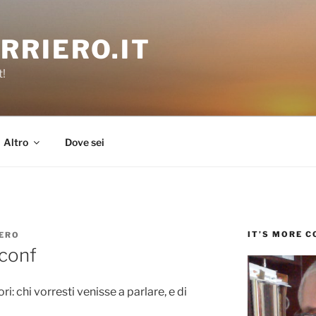
RRIERO.IT
t!
Altro
Dove sei
IT’S MORE 
ERO
-conf
i: chi vorresti venisse a parlare, e di