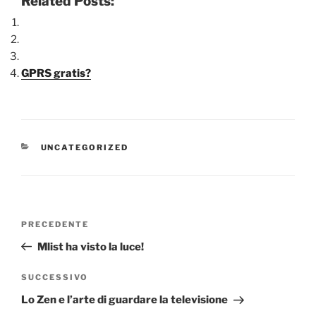
Related Posts:
GPRS gratis?
CATEGORIE
UNCATEGORIZED
Navigazione
Articolo
PRECEDENTE
articoli
precedente:
Mlist ha visto la luce!
Articolo
SUCCESSIVO
successivo
Lo Zen e l’arte di guardare la televisione