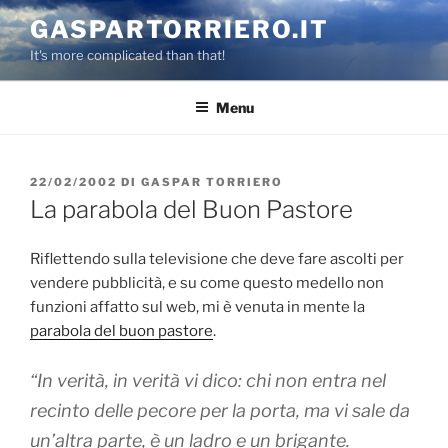
Salta
GASPARTORRIERO.IT
al
It's more complicated than that!
contenuto
Menu
PUBBLICATO
22/02/2002
DI
GASPAR TORRIERO
IL
La parabola del Buon Pastore
Riflettendo sulla televisione che deve fare ascolti per
vendere pubblicità, e su come questo medello non
funzioni affatto sul web, mi è venuta in mente la
parabola del buon pastore
.
“In verità, in verità vi dico: chi non entra nel
recinto delle pecore per la porta, ma vi sale da
un’altra parte, è un ladro e un brigante.