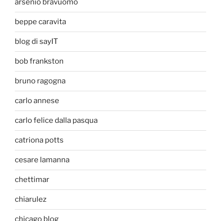
arsenio bravuomo
beppe caravita
blog di sayIT
bob frankston
bruno ragogna
carlo annese
carlo felice dalla pasqua
catriona potts
cesare lamanna
chettimar
chiarulez
chicago blog