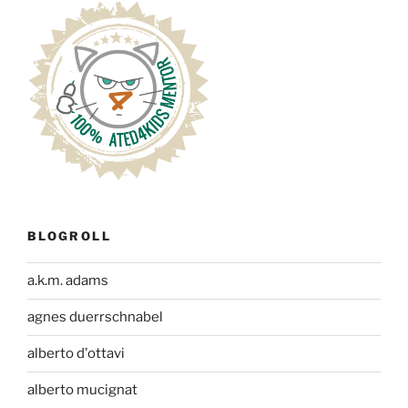
BLOGROLL
a.k.m. adams
agnes duerrschnabel
alberto d'ottavi
alberto mucignat