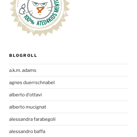
BLOGROLL
a.k.m. adams
agnes duerrschnabel
alberto d'ottavi
alberto mucignat
alessandra farabegoli
alessandro baffa