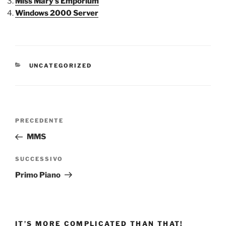
Miss Mary’s Emporium
Windows 2000 Server
CATEGORIE
UNCATEGORIZED
Navigazione
Articolo
PRECEDENTE
articoli
precedente:
MMS
Articolo
SUCCESSIVO
successivo
Primo Piano
IT’S MORE COMPLICATED THAN THAT!