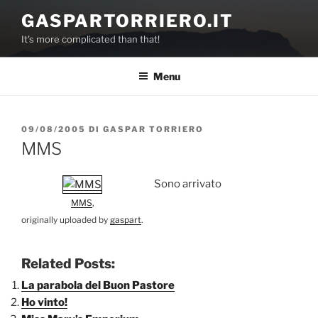
Salta
GASPARTORRIERO.IT
al
It's more complicated than that!
contenuto
Menu
PUBBLICATO
09/08/2005
DI
GASPAR TORRIERO
IL
MMS
Sono arrivato
MMS
,
originally uploaded by
gaspart
.
Related Posts:
La parabola del Buon Pastore
Ho vinto!