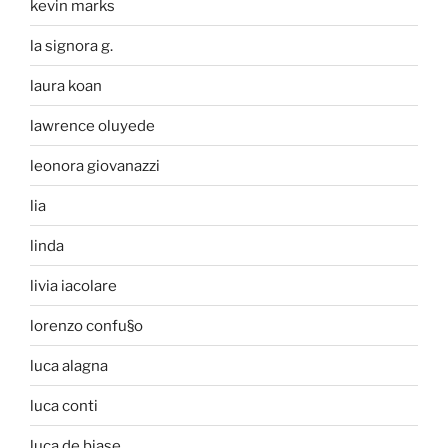
kevin marks
la signora g.
laura koan
lawrence oluyede
leonora giovanazzi
lia
linda
livia iacolare
lorenzo confu§o
luca alagna
luca conti
luca de biase