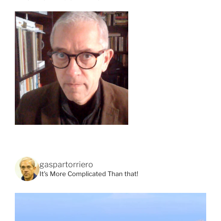
gaspartorriero
It's More Complicated Than that!