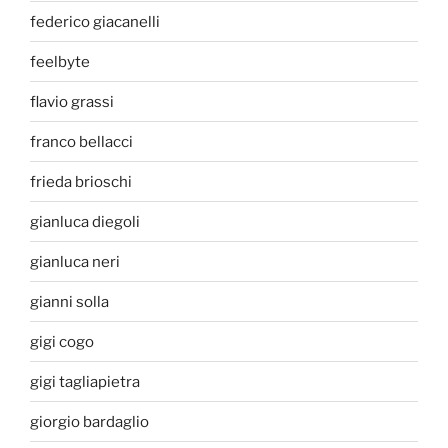
federico giacanelli
feelbyte
flavio grassi
franco bellacci
frieda brioschi
gianluca diegoli
gianluca neri
gianni solla
gigi cogo
gigi tagliapietra
giorgio bardaglio