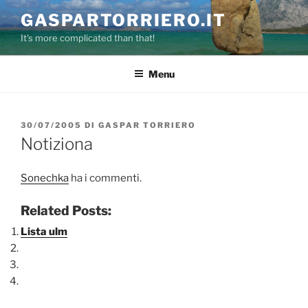
Salta
GASPARTORRIERO.IT
al
It's more complicated than that!
contenuto
Menu
PUBBLICATO
30/07/2005
DI
GASPAR TORRIERO
IL
Notiziona
Sonechka
ha i commenti.
Related Posts:
Lista ulm