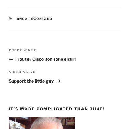
CATEGORIE
UNCATEGORIZED
Navigazione
Articolo
PRECEDENTE
articoli
precedente:
I router Cisco non sono sicuri
Articolo
SUCCESSIVO
successivo
Support the little guy
IT’S MORE COMPLICATED THAN THAT!