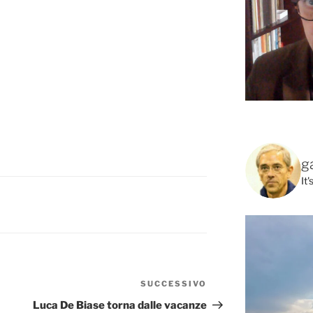
g
It
SUCCESSIVO
Articolo
successivo
Luca De Biase torna dalle vacanze