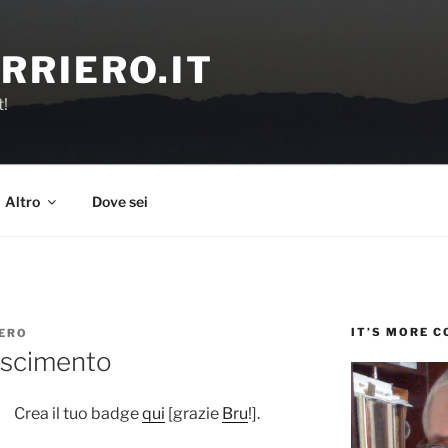
RRIERO.IT
t!
Altro
Dove sei
IT’S MORE 
ERO
oscimento
Crea il tuo badge
qui
[grazie
Bru
!].