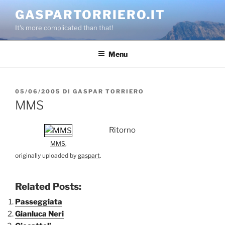
Salta
GASPARTORRIERO.IT
al
It's more complicated than that!
contenuto
Menu
PUBBLICATO
05/06/2005
DI
GASPAR TORRIERO
IL
MMS
Ritorno
MMS
,
originally uploaded by
gaspart
.
Related Posts:
Passeggiata
Gianluca Neri