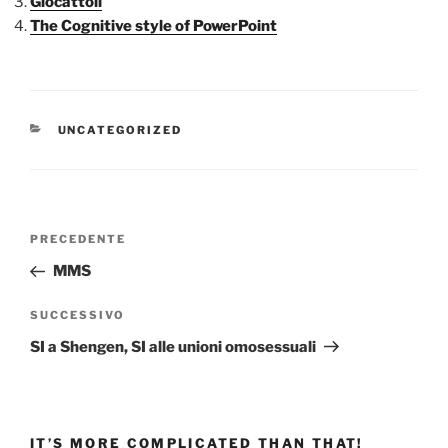
Giocattoli
The Cognitive style of PowerPoint
CATEGORIE
UNCATEGORIZED
Navigazione
Articolo
PRECEDENTE
articoli
precedente:
MMS
Articolo
SUCCESSIVO
successivo
SI a Shengen, SI alle unioni omosessuali
IT’S MORE COMPLICATED THAN THAT!