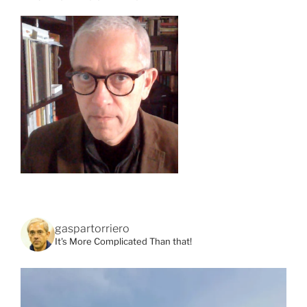
gaspartorriero
It's More Complicated Than that!