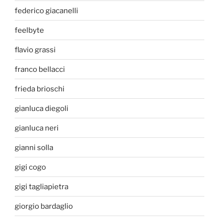
federico giacanelli
feelbyte
flavio grassi
franco bellacci
frieda brioschi
gianluca diegoli
gianluca neri
gianni solla
gigi cogo
gigi tagliapietra
giorgio bardaglio