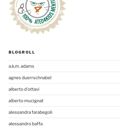
BLOGROLL
a.k.m. adams
agnes duerrschnabel
alberto d'ottavi
alberto mucignat
alessandra farabegoli
alessandro baffa