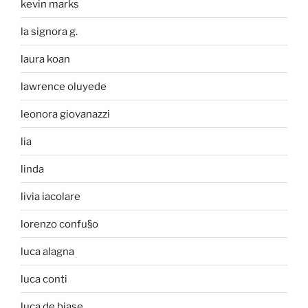
kevin marks
la signora g.
laura koan
lawrence oluyede
leonora giovanazzi
lia
linda
livia iacolare
lorenzo confu§o
luca alagna
luca conti
luca de biase