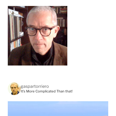
gaspartorriero
It's More Complicated Than that!