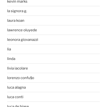
kevin marks
la signora g.
laura koan
lawrence oluyede
leonora giovanazzi
lia
linda
livia iacolare
lorenzo confu§o
luca alagna
luca conti
luca de biase