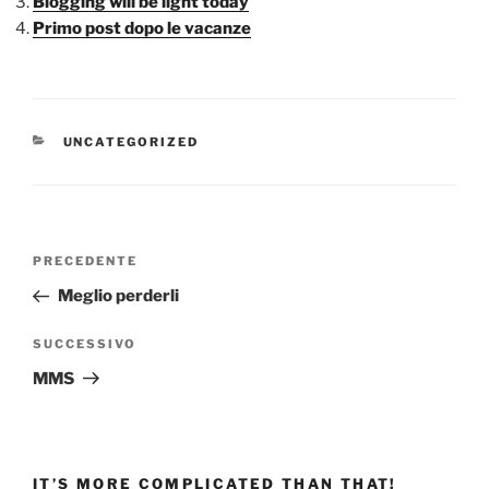
Blogging will be light today
Primo post dopo le vacanze
CATEGORIE
UNCATEGORIZED
Navigazione
Articolo
PRECEDENTE
articoli
precedente:
Meglio perderli
Articolo
SUCCESSIVO
successivo
MMS
IT’S MORE COMPLICATED THAN THAT!