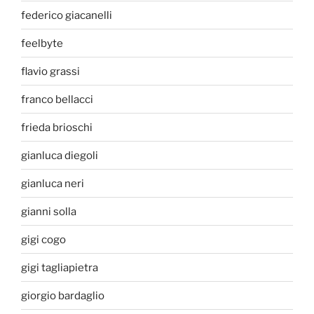
federico giacanelli
feelbyte
flavio grassi
franco bellacci
frieda brioschi
gianluca diegoli
gianluca neri
gianni solla
gigi cogo
gigi tagliapietra
giorgio bardaglio