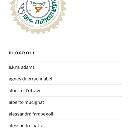
BLOGROLL
a.k.m. adams
agnes duerrschnabel
alberto d'ottavi
alberto mucignat
alessandra farabegoli
alessandro baffa