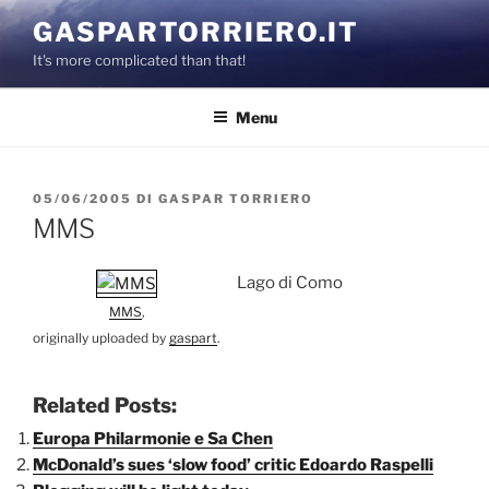
Salta
GASPARTORRIERO.IT
al
It's more complicated than that!
contenuto
Menu
PUBBLICATO
05/06/2005
DI
GASPAR TORRIERO
IL
MMS
Lago di Como
MMS
,
originally uploaded by
gaspart
.
Related Posts:
Europa Philarmonie e Sa Chen
McDonald’s sues ‘slow food’ critic Edoardo Raspelli