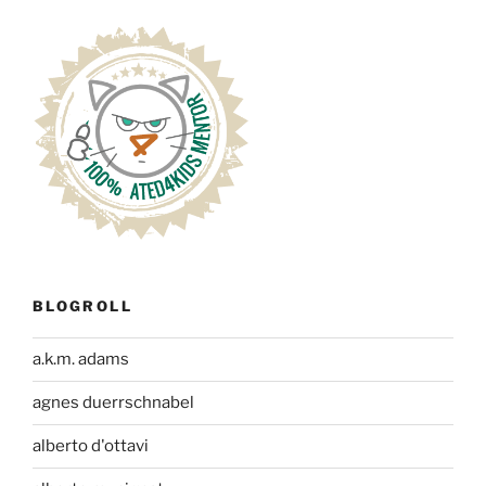
BLOGROLL
a.k.m. adams
agnes duerrschnabel
alberto d'ottavi