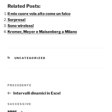
Related Posts:
Il mio cuore vola alto come un falco
Sorpresa!
Sono wireless!
Kremer, Meyer e Maisenberg a Milano
CATEGORIE
UNCATEGORIZED
Navigazione
Articolo
PRECEDENTE
articoli
precedente:
Intervalli dinamici in Excel
Articolo
SUCCESSIVO
successivo