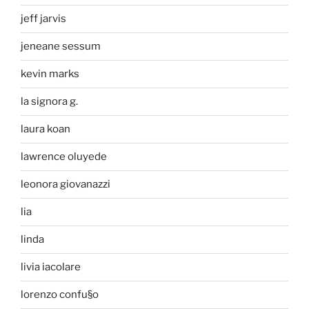
jeff jarvis
jeneane sessum
kevin marks
la signora g.
laura koan
lawrence oluyede
leonora giovanazzi
lia
linda
livia iacolare
lorenzo confu§o