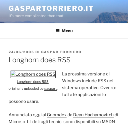
Salta
GASPARTORRIERO.IT
al
It's more complicated than that!
contenuto
Menu
PUBBLICATO
24/06/2005
DI
GASPAR TORRIERO
IL
Longhorn does RSS
La prossima versione di
Windows include RSS nel
Longhorn does RSS
,
sistema operativo. Ovvero:
originally uploaded by
gaspart
.
tutte le applicazioni lo
possono usare.
Annunciato oggi al
Gnomdex
da
Dean Hachamovitch
di
Microsoft. I dettagli tecnici sono disponibili su
MSDN