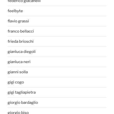
federico giacanelli
feelbyte
flavio grassi
franco bellacci
frieda brioschi
gianluca diegoli
gianluca neri
gianni solla
gigi cogo
gigi tagliapietra
giorgio bardaglio
giorgio biso