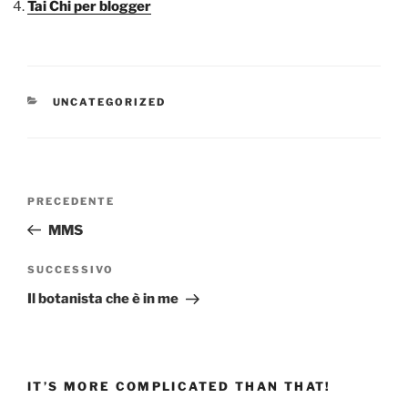
Tai Chi per blogger
CATEGORIE
UNCATEGORIZED
Navigazione
Articolo
PRECEDENTE
articoli
precedente:
MMS
Articolo
SUCCESSIVO
successivo
Il botanista che è in me
IT’S MORE COMPLICATED THAN THAT!