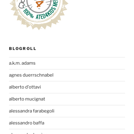
BLOGROLL
a.k.m. adams
agnes duerrschnabel
alberto d'ottavi
alberto mucignat
alessandra farabegoli
alessandro baffa