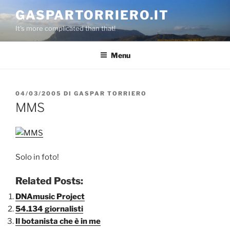
Salta
GASPARTORRIERO.IT
al
It's more complicated than that!
contenuto
Menu
PUBBLICATO
04/03/2005
DI
GASPAR TORRIERO
IL
MMS
Solo in foto!
Related Posts:
DNAmusic Project
54.134 giornalisti
Il botanista che è in me