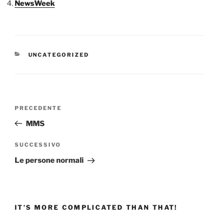
NewsWeek
CATEGORIE
UNCATEGORIZED
Navigazione
Articolo
PRECEDENTE
articoli
precedente:
MMS
Articolo
SUCCESSIVO
successivo
Le persone normali
IT’S MORE COMPLICATED THAN THAT!