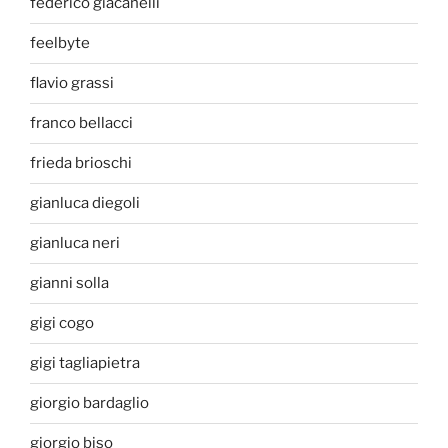
federico giacanelli
feelbyte
flavio grassi
franco bellacci
frieda brioschi
gianluca diegoli
gianluca neri
gianni solla
gigi cogo
gigi tagliapietra
giorgio bardaglio
giorgio biso