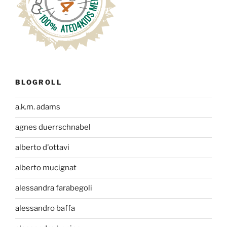
BLOGROLL
a.k.m. adams
agnes duerrschnabel
alberto d'ottavi
alberto mucignat
alessandra farabegoli
alessandro baffa