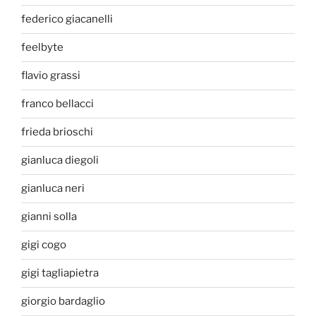
federico giacanelli
feelbyte
flavio grassi
franco bellacci
frieda brioschi
gianluca diegoli
gianluca neri
gianni solla
gigi cogo
gigi tagliapietra
giorgio bardaglio