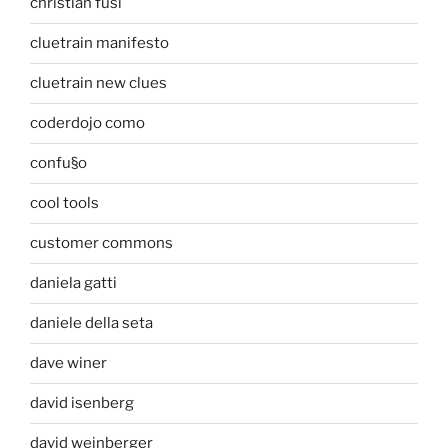
christian fusi
cluetrain manifesto
cluetrain new clues
coderdojo como
confu§o
cool tools
customer commons
daniela gatti
daniele della seta
dave winer
david isenberg
david weinberger