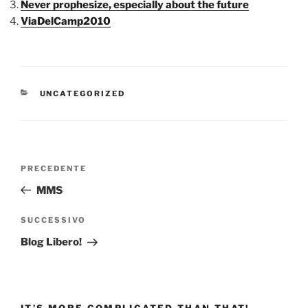
Never prophesize, especially about the future
ViaDelCamp2010
CATEGORIE
UNCATEGORIZED
Navigazione
Articolo
PRECEDENTE
articoli
precedente:
MMS
Articolo
SUCCESSIVO
successivo
Blog Libero!