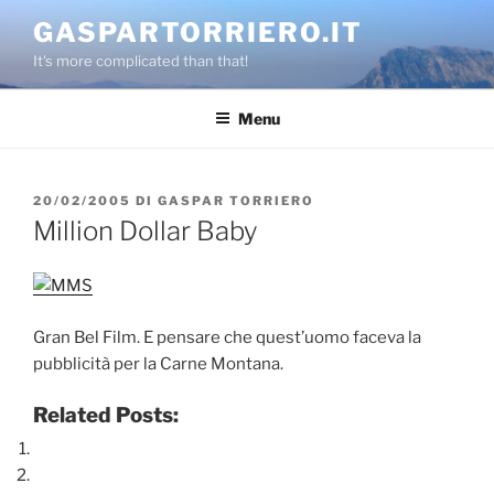
Salta
GASPARTORRIERO.IT
al
It's more complicated than that!
contenuto
Menu
PUBBLICATO
20/02/2005
DI
GASPAR TORRIERO
IL
Million Dollar Baby
Gran Bel Film. E pensare che quest’uomo faceva la
pubblicità per la Carne Montana.
Related Posts: