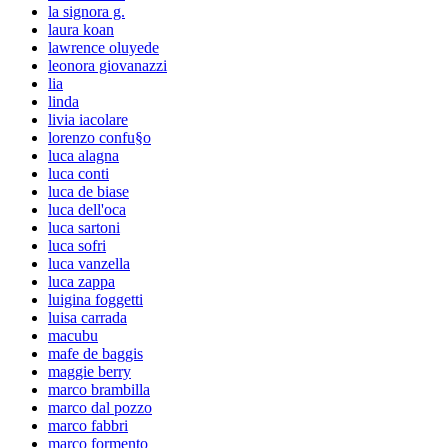
la signora g.
laura koan
lawrence oluyede
leonora giovanazzi
lia
linda
livia iacolare
lorenzo confu§o
luca alagna
luca conti
luca de biase
luca dell'oca
luca sartoni
luca sofri
luca vanzella
luca zappa
luigina foggetti
luisa carrada
macubu
mafe de baggis
maggie berry
marco brambilla
marco dal pozzo
marco fabbri
marco formento