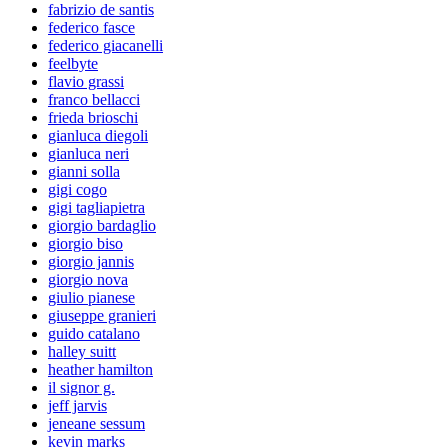
fabrizio de santis
federico fasce
federico giacanelli
feelbyte
flavio grassi
franco bellacci
frieda brioschi
gianluca diegoli
gianluca neri
gianni solla
gigi cogo
gigi tagliapietra
giorgio bardaglio
giorgio biso
giorgio jannis
giorgio nova
giulio pianese
giuseppe granieri
guido catalano
halley suitt
heather hamilton
il signor g.
jeff jarvis
jeneane sessum
kevin marks