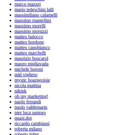
marco mazzei
mario tedeschini lalli
massimiliano calamelli
massimo mantellini
massimo morelli
massimo moruzzi
matteo balocco
matteo bordone
matteo capobianco
matteo marchelli
maurizio boscarol
mauro migliavada
michele boroni
mitì vigliero
mystic bourgeoisie
nicola mattina
nikink
oh my marketing!
paolo ferrandi
paolo valdemarin
pier luca santoro
quasi.dot
riccardo cambiassi
roberta milano
roberto felter