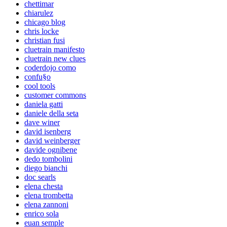
chettimar
chiarulez
chicago blog
chris locke
christian fusi
cluetrain manifesto
cluetrain new clues
coderdojo como
confu§o
cool tools
customer commons
daniela gatti
daniele della seta
dave winer
david isenberg
david weinberger
davide ognibene
dedo tombolini
diego bianchi
doc searls
elena chesta
elena trombetta
elena zannoni
enrico sola
euan semple