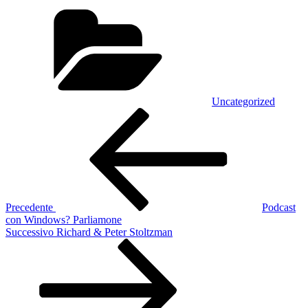
Categorie
Uncategorized
Navigazione
Articolo
precedente:
articoli
Precedente
Podcast
con Windows? Parliamone
Articolo
Successivo
Richard & Peter Stoltzman
successivo