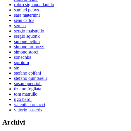
rubro signanda lapillo
samuel pepys
sara maternini
sean carlos
serena
sergio maistrello
sergio squonk
simone bettini
simone brunozzi
simone storci
sonechka
spiritum
ste
stefano epifani
stefano quintarelli
susan quercioli
tiziano fogliata
tom matrullo
ugo bardi
valentina orsucci
vittorio pasteris
Archivi