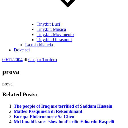
Tiny:bit Luci
Tiny:bit: Musica
Tiny:bit: Movimento
Tiny:bit: Ultrasuoni
La mia bilancia
Dove sei
Pubblicato
09/11/2004
di
Gaspar Torriero
il
prova
prova
Related Posts:
The people of Iraq are terrified of Saddam Hussein
Matteo Pasquinelli di Rekombinant
Europa Philarmonie e Sa Chen
McDonald’s sues ‘slow food’ critic Edoardo Raspelli