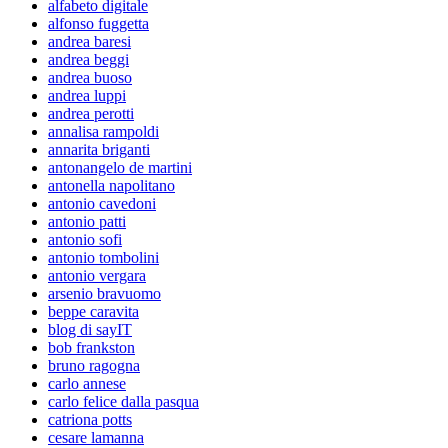
alfabeto digitale
alfonso fuggetta
andrea baresi
andrea beggi
andrea buoso
andrea luppi
andrea perotti
annalisa rampoldi
annarita briganti
antonangelo de martini
antonella napolitano
antonio cavedoni
antonio patti
antonio sofi
antonio tombolini
antonio vergara
arsenio bravuomo
beppe caravita
blog di sayIT
bob frankston
bruno ragogna
carlo annese
carlo felice dalla pasqua
catriona potts
cesare lamanna