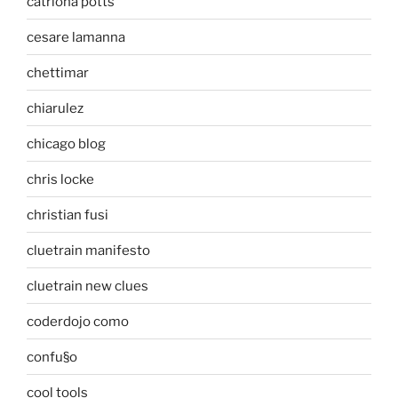
catriona potts
cesare lamanna
chettimar
chiarulez
chicago blog
chris locke
christian fusi
cluetrain manifesto
cluetrain new clues
coderdojo como
confu§o
cool tools