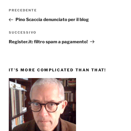
Navigazione
Articolo
PRECEDENTE
articoli
precedente:
Pino Scaccia denunciato per il blog
Articolo
SUCCESSIVO
successivo
Register.it: filtro spam a pagamento!
IT’S MORE COMPLICATED THAN THAT!