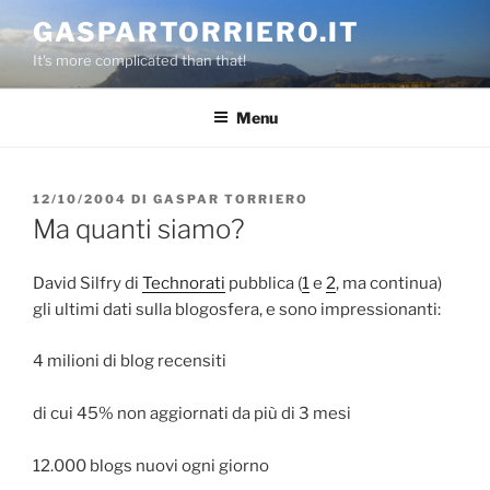
Salta
GASPARTORRIERO.IT
al
It's more complicated than that!
contenuto
Menu
PUBBLICATO
12/10/2004
DI
GASPAR TORRIERO
IL
Ma quanti siamo?
David Silfry di
Technorati
pubblica (
1
e
2
, ma continua)
gli ultimi dati sulla blogosfera, e sono impressionanti:
4 milioni di blog recensiti
di cui 45% non aggiornati da più di 3 mesi
12.000 blogs nuovi ogni giorno